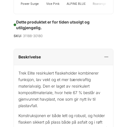
Power Surge
Vice Pink
ALPINE BLUE
Roarange
Baja Yel
Dette produktet er for tiden utsolgt og
utilgjengelig.
SKU:
31188-30180
Beskrivelse
Trek Elite resirkulert flaskeholder kombinerer
funksjon, lav vekt og et mer bærekraftig
materialvalg. Den er laget av resirkulert
komposittmateriale, hvor hele 67 % består av
gjenvunnet havplast, noe som gir nytt liv til
plastavfall.
Konstruksjonen er både lett og robust, og holder
flasken sikkert på plass både på asfalt og i røft