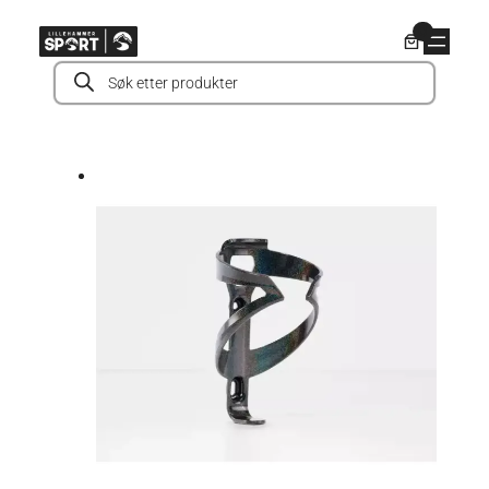
Hopp
0
til
Products
innhold
search