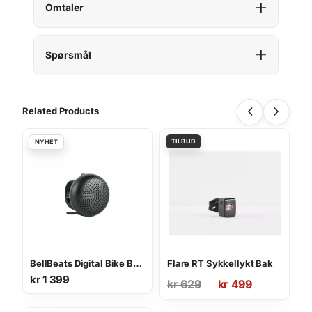
Omtaler
Spørsmål
Related Products
BellBeats Digital Bike Bell and Speaker
Flare RT Sykkellykt Bak
kr
1 399
Opprinnelig
Nåværende
kr
629
kr
499
pris
pris