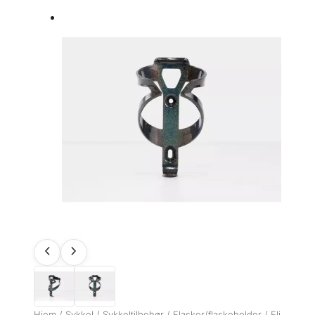
Hjem
/
Sykkel
/
Sykkeltilbehør
/
Flasker/flaskeholder
/ Eli