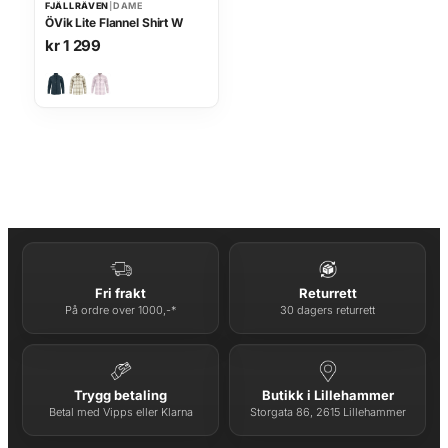
FJÄLLRÄVEN
|
DAME
ÖVik Lite Flannel Shirt W
kr
1 299
Fri frakt
Returrett
På ordre over 1000,-*
30 dagers returrett
Trygg betaling
Butikk i Lillehammer
Betal med Vipps eller Klarna
Storgata 86, 2615 Lillehammer