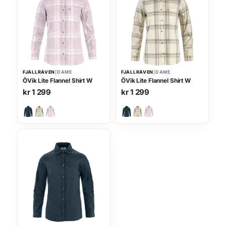
e
r
p
r
o
p
u
l
a
FJÄLLRÄVEN
|
DAME
FJÄLLRÄVEN
|
DAME
r
ÖVik Lite Flannel Shirt W
ÖVik Lite Flannel Shirt W
i
kr
1 299
kr
1 299
t
e
t