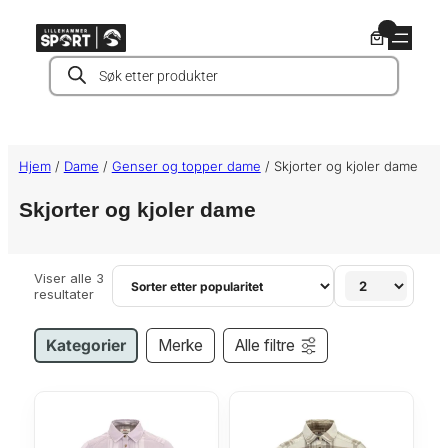
Hopp
0
til
Products
innhold
search
Hjem
/
Dame
/
Genser og topper dame
/ Skjorter og kjoler dame
Skjorter og kjoler dame
Viser alle 3
S
resultater
o
r
t
Kategorier
Merke
Alle filtre
e
r
t
e
t
t