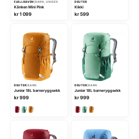
FJÄLLRÄVEN
|
BARN, UNISEX
DEUTER
Kånken Mini Pink
Kikki
kr
1 099
kr
599
DEUTER
|
BARN
DEUTER
|
BARN
Junior 18L barneryggsekk
Junior 18L barneryggsekk
kr
999
kr
999