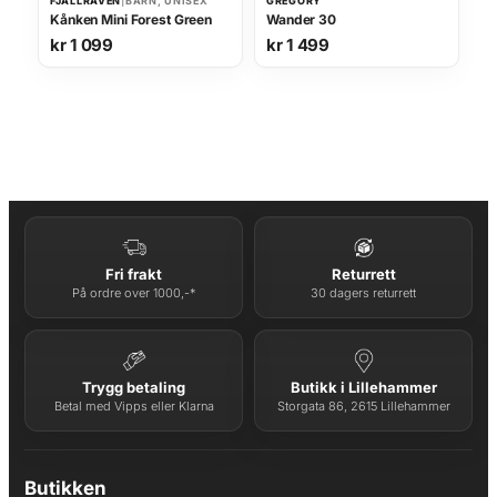
FJÄLLRÄVEN
|
BARN, UNISEX
GREGORY
Kånken Mini Forest Green
Wander 30
kr
1 099
kr
1 499
Fri frakt
Returrett
På ordre over 1000,-*
30 dagers returrett
Trygg betaling
Butikk i Lillehammer
Betal med Vipps eller Klarna
Storgata 86, 2615 Lillehammer
Butikken