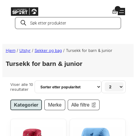
Hopp
0
til
Products
innhold
search
Hjem
/
Utstyr
/
Sekker og bag
/ Tursekk for barn & junior
Tursekk for barn & junior
Viser alle 10
S
resultater
o
r
t
Kategorier
Merke
Alle filtre
e
r
t
e
t
t