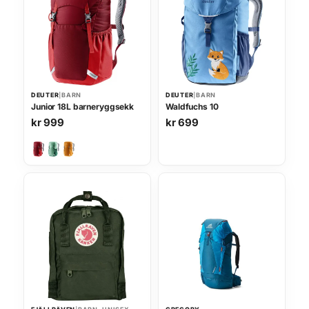
DEUTER
|
BARN
DEUTER
|
BARN
Junior 18L barneryggsekk
Waldfuchs 10
kr
999
kr
699