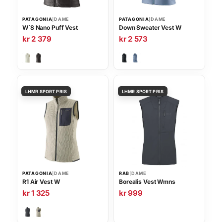
PATAGONIA
|
DAME
PATAGONIA
|
DAME
W´S Nano Puff Vest
Down Sweater Vest W
kr
2 379
kr
2 573
PATAGONIA
|
DAME
RAB
|
DAME
R1 Air Vest W
Borealis Vest Wmns
kr
1 325
kr
999