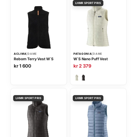
ACLIMA
|
DAME
PATAGONIA
|
DAME
Reborn Terry Vest W´S
W´S Nano Puff Vest
kr
1 600
kr
2 379