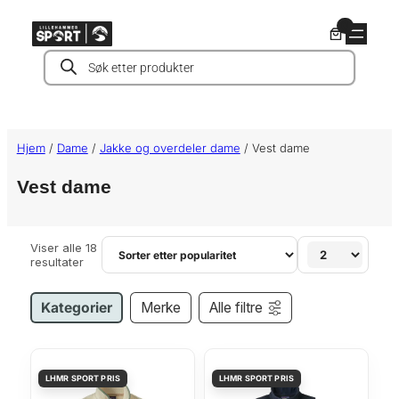
Hopp
0
til
Products
innhold
search
Hjem
/
Dame
/
Jakke og overdeler dame
/ Vest dame
Vest dame
Viser alle 18
S
resultater
o
r
t
Kategorier
Merke
Alle filtre
e
r
t
e
t
t