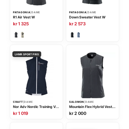
p
i
r
s
PATAGONIA
|
DAME
PATAGONIA
|
DAME
i
e
R1 Air Vest W
Down Sweater Vest W
s
r
kr
1 325
kr
2 573
v
:
a
k
r
r
:
k
9
r
0
0
1
.
7
9
9
.
CRAFT
|
DAME
SALOMON
|
DAME
Nor Adv Nordic Training Vest W
Mountain Flex Hybrid Vest W
kr
1 019
kr
2 000