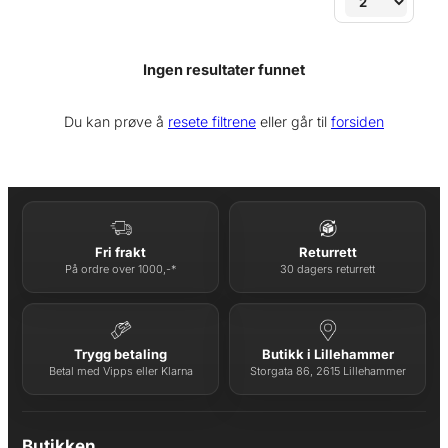
Ingen resultater funnet
Du kan prøve å
resete filtrene
eller går til
forsiden
Fri frakt
Returrett
På ordre over 1000,-*
30 dagers returrett
Trygg betaling
Butikk i Lillehammer
Betal med Vipps eller Klarna
Storgata 86, 2615 Lillehammer
Butikken