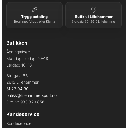
k
9
r
9
9
Trygg betaling
Butikk i Lillehammer
1
.
Betal med Vipps eller Klarna
Storgata 86, 2615 Lillehammer
3
0
0
Butikken
.
Åpningstider:
Mandag–fredag: 10–18
Lørdag: 10–16
Storgata 86
2615 Lillehammer
61 27 04 30
butikk@lillehammersport.no
Org.nr: 983 829 856
Kundeservice
Kundeservice