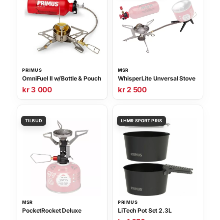
e
r
p
r
o
p
u
l
a
PRIMUS
MSR
r
OmniFuel II w/Bottle & Pouch
WhisperLite Unversal Stove
i
kr
3 000
kr
2 500
t
e
t
MSR
PRIMUS
PocketRocket Deluxe
LiTech Pot Set 2.3L