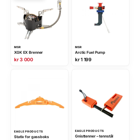
MSR
MSR
XGK EX Brenner
Arctic Fuel Pump
kr
3 000
kr
1 199
EAGLE PRODUCTS
EAGLE PRODUCTS
Gnisttenner – tennstål
Stativ for gassboks