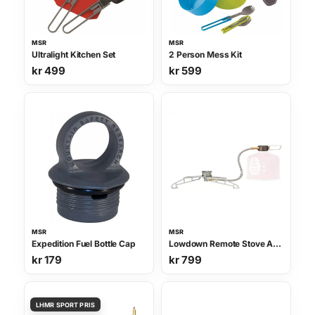
8
1
.
2
MSR
MSR
Ultralight Kitchen Set
2 Person Mess Kit
0
kr
499
kr
599
0
.
MSR
MSR
Expedition Fuel Bottle Cap
Lowdown Remote Stove Adapter
kr
179
kr
799