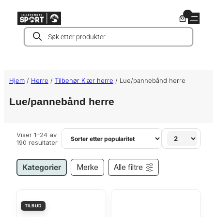
Hopp
0
til
Products
innhold
search
Hjem
/
Herre
/
Tilbehør Klær herre
/ Lue/pannebånd herre
Lue/pannebånd herre
Viser 1–24 av
S
190 resultater
o
r
t
Kategorier
Merke
Alle filtre
e
r
t
e
t
t