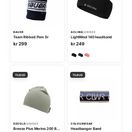
l
e
9
i
p
9
g
r
.
p
i
r
s
BAUER
ACLIMA
|
UNISEX
i
e
Team Ribbed Pom Sr
LightWool 140 headband
s
r
kr
299
kr
249
v
:
a
k
r
r
:
k
4
r
3
9
5
.
4
9
.
DEVOLD
|
UNISEX
COLOURWEAR
Breeze Plus Merino 200 Beanie
Headbanger Band