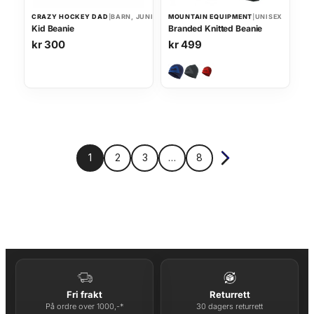
r
s
CRAZY HOCKEY DAD
|
BARN, JUNIOR, UNISEX
MOUNTAIN EQUIPMENT
|
UNISEX
i
e
Kid Beanie
Branded Knitted Beanie
s
r
kr
300
kr
499
v
:
a
k
r
r
:
k
4
r
3
9
Nest
1
2
3
…
8
5
.
e
4
side
9
.
Fri frakt
Returrett
På ordre over 1000,-*
30 dagers returrett