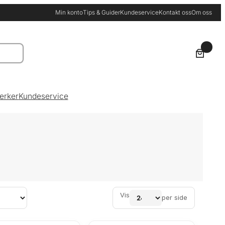
Min konto
Tips & Guider
Kundeservice
Kontakt oss
Om oss
0
erker
Kundeservice
Vis
per side