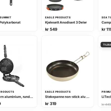
 SUMMIT
EAGLE PRODUCTS
SEA T
 Polykarbonat
Kjelesett Anodisert 3 Deler
kr
549
kr
11
PRODUCTS
EAGLE PRODUCTS
PRIMU
Vaffeljern aluminium, rund deLuxe
Stekepanne non-stick alu KVIST (21cm)
LiTech
9
kr
319
O
N
kr
44
p
å