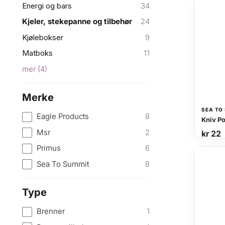
Energi og bars
34
Kjeler, stekepanne og tilbehør
24
Kjølebokser
9
Matboks
11
mer
(
4
)
Merke
SEA TO
Eagle Products
8
Kniv P
Msr
2
kr
22
Primus
6
Sea To Summit
8
Type
Brenner
1