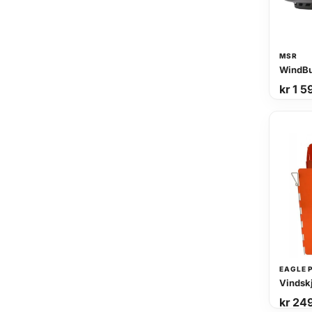
MSR
kr
1 5
EAGLE 
Vindsk
kr
24