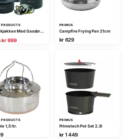
3
.
9
9
.
 PRODUCTS
PRIMUS
Stormkjøkken Med Gassbrenner
Campfire Frying Pan 21cm
kr
629
kr
999
9
 PRODUCTS
PRIMUS
e 1,5 ltr.
Primetech Pot Set 2.3l
9
kr
1 449