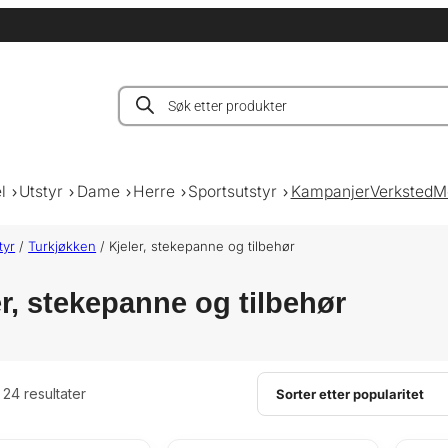
Products
search
l
Utstyr
Dame
Herre
Sportsutstyr
Kampanjer
Verksted
M
tyr
/
Turkjøkken
/ Kjeler, stekepanne og tilbehør
er, stekepanne og tilbehør
S
e 24 resultater
o
r
t