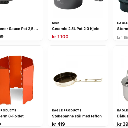
4
.
4
9
.
MSR
EAGLE
WindBurner Sauce Pot 2,5 L kjele
Ceramic 2.5L Pot 2.0 Kjele
99
kr
1 100
O
N
kr
1 19
p
å
p
v
r
æ
i
r
n
e
n
n
e
d
l
e
i
p
g
r
p
i
PRODUCTS
EAGLE PRODUCTS
EAGLE
r
s
jerm 8-Foldet
Stekepanne stål med teflon
Bålkjel
i
e
9
kr
419
kr
39
s
r