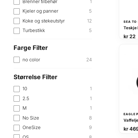
Brenner tilbehør
1
Kjeler og panner
5
Koke og stekeutstyr
12
SEA TO
Teskje
Turbestikk
5
kr
22
Farge Filter
no color
24
Størrelse Filter
10
1
2.5
1
M
1
EAGLE 
No Size
8
OneSize
9
kr
46
OS
8