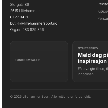
Rekla
Storgata 86
2615 Lillehammer
Kjøpsv
61 27 04 30
Perso
butikk@lillehammersport.no
Org.nr: 983 829 856
NYHETSBREV
Meld deg på
inspirasjon
KUNDEOMTALER
Få utvalgte tilbud, 
innboksen.
© 2026 Lillehammer Sport. Alle rettigheter forbeholdt.