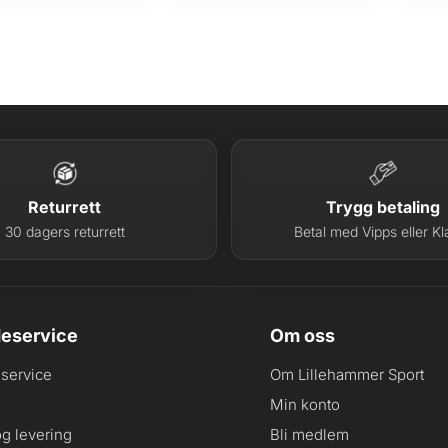
v
:
a
k
r
r
:
k
9
r
9
9
1
.
1
Returrett
Trygg betaling
9
30 dagers returrett
Betal med Vipps eller Kl
9
.
eservice
Om oss
service
Om Lillehammer Sport
Min konto
og levering
Bli medlem