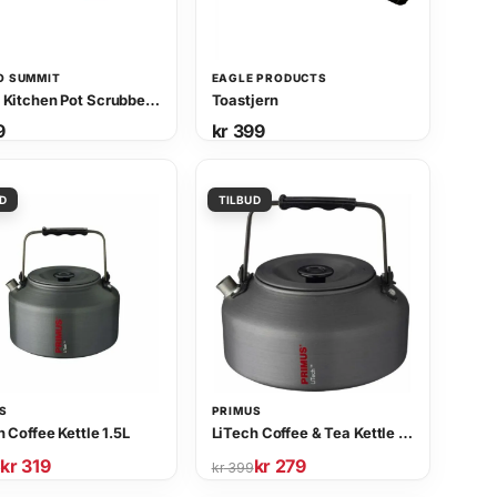
O SUMMIT
EAGLE PRODUCTS
Camp Kitchen Pot Scrubber and Soap
Toastjern
9
kr
399
S
PRIMUS
 Coffee Kettle 1.5L
LiTech Coffee & Tea Kettle 0.9L
kr
319
kr
279
O
N
9
kr
399
p
å