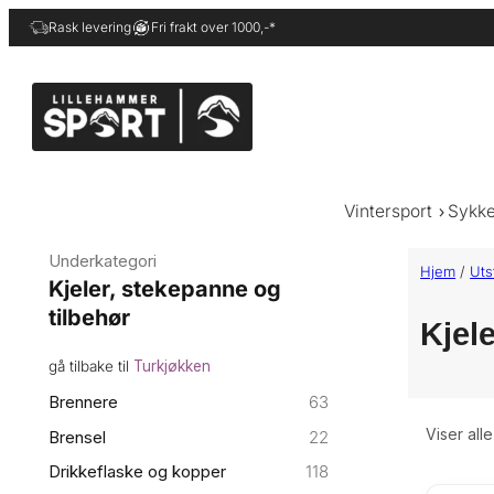
Hopp
Rask levering
Fri frakt over 1000,-*
til
innhold
Vintersport
Sykke
Underkategori
Hjem
/
Uts
Kjeler, stekepanne og
tilbehør
Kjel
gå tilbake til
Turkjøkken
Brennere
63
Viser all
Brensel
22
Drikkeflaske og kopper
118