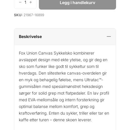
−
+
Legg i handlekurv
F
O
SKU:
21967-16899
X
U
n
i
Beskrivelse
o
n
Fox Union Canvas Sykkelsko kombinerer
C
avslappet design med ekte ytelse, og gir deg en
a
sko som funker like godt til sykkeltur som til
n
hverdags. Den slitesterke canvas-overdelen gir
v
en myk og behagelig følelse, mens Ultratac™-
a
gummisålen med spesialmønstret heksdesign
s
sørger for solid grep mot flatpedaler. En lav profil
S
y
med EVA-mellomsåle og intern forsterkning gir
k
optimal balanse mellom komfort, grep og
k
kraftoverføring. Enten du sykler, triller eller tar en
e
kaffe etter turen – denne skoen leverer.
l