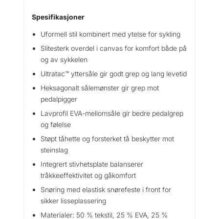
s
k
Spesifikasjoner
o
Uformell stil kombinert med ytelse for sykling
a
n
Slitesterk overdel i canvas for komfort både på
t
og av sykkelen
a
Ultratac™ yttersåle gir godt grep og lang levetid
l
Heksagonalt sålemønster gir grep mot
l
pedalpigger
Lavprofil EVA-mellomsåle gir bedre pedalgrep
og følelse
Støpt tåhette og forsterket tå beskytter mot
steinslag
Integrert stivhetsplate balanserer
tråkkeeffektivitet og gåkomfort
Snøring med elastisk snørefeste i front for
sikker lisseplassering
Materialer: 50 % tekstil, 25 % EVA, 25 %