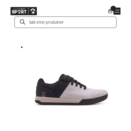
Hopp
0
til
Products
innhold
search