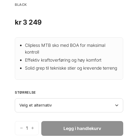
BLACK
kr
3 249
Clipless MTB sko med BOA for maksimal
kontroll
Effektiv kraftoverføring og høy komfort
Solid grep til tekniske stier og krevende terreng
STØRRELSE
−
+
Legg i handlekurv
F
O