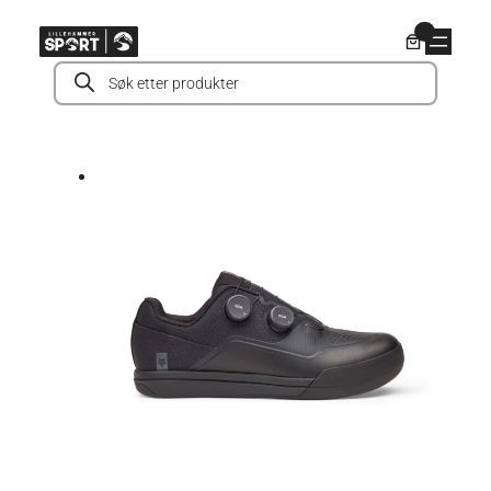
Hopp
0
til
Products
innhold
search