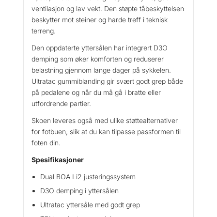
e
ventilasjon og lav vekt. Den støpte tåbeskyttelsen
l
beskytter mot steiner og harde treff i teknisk
s
terreng.
k
o
Den oppdaterte yttersålen har integrert D3O
a
demping som øker komforten og reduserer
n
belastning gjennom lange dager på sykkelen.
t
Ultratac gummiblanding gir svært godt grep både
a
på pedalene og når du må gå i bratte eller
l
utfordrende partier.
l
Skoen leveres også med ulike støttealternativer
for fotbuen, slik at du kan tilpasse passformen til
foten din.
Spesifikasjoner
Dual BOA Li2 justeringssystem
D3O demping i yttersålen
Ultratac yttersåle med godt grep