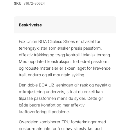
SKU:
31672-30624
X
M
t
b
Beskrivelse
U
n
Fox Union BOA Clipless Shoes er utviklet for
i
terrengsyklister som ønsker presis passform,
o
effektiv tråkking og trygg kontroll i teknisk terreng.
n
Med oppdatert konstruksjon, forbedret passform
B
og robuste materialer er skoen laget for krevende
o
trail, enduro og all mountain sykling.
a
F
Den doble BOA Li2 løsningen gir rask og nøyaktig
l
mikrojustering underveis, slik at du enkelt kan
a
tilpasse passformen mens du sykler. Dette gir
t
både bedre komfort og mer effektiv
S
kraftoverføring til pedalene.
y
k
Overdelen kombinerer TPU forsterkninger med
k
ripstop-materiale for å gi høy slitestyrke, god