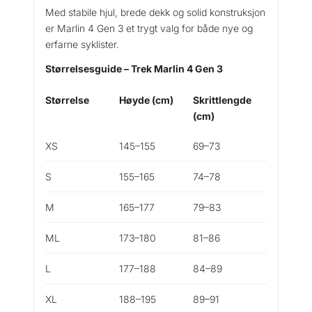
Med stabile hjul, brede dekk og solid konstruksjon
er Marlin 4 Gen 3 et trygt valg for både nye og
erfarne syklister.
Størrelsesguide – Trek Marlin 4 Gen 3
Størrelse
Høyde (cm)
Skrittlengde
(cm)
XS
145–155
69–73
S
155–165
74–78
M
165–177
79–83
ML
173–180
81–86
L
177–188
84–89
XL
188–195
89–91