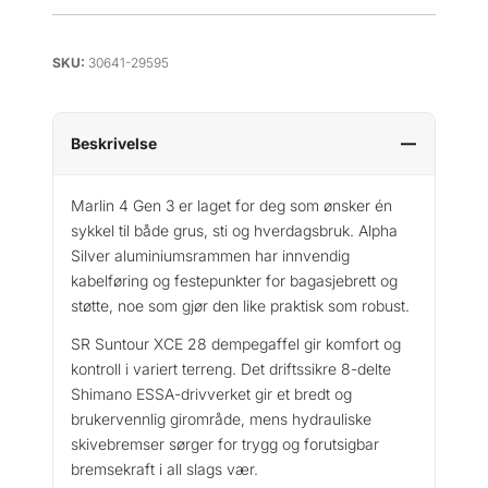
3
2
0
SKU:
30641-29595
2
6
a
Beskrivelse
n
t
Marlin 4 Gen 3 er laget for deg som ønsker én
a
l
sykkel til både grus, sti og hverdagsbruk. Alpha
l
Silver aluminiumsrammen har innvendig
kabelføring og festepunkter for bagasjebrett og
støtte, noe som gjør den like praktisk som robust.
SR Suntour XCE 28 dempegaffel gir komfort og
kontroll i variert terreng. Det driftssikre 8-delte
Shimano ESSA-drivverket gir et bredt og
brukervennlig girområde, mens hydrauliske
skivebremser sørger for trygg og forutsigbar
bremsekraft i all slags vær.