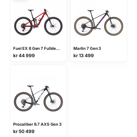
Fuel EX 8 Gen 7 Fulldempet Terrengsykkel
Marlin 7 Gen 3
kr
44 999
kr
13 499
Procaliber 9.7 AXS Gen 3
kr
50 499