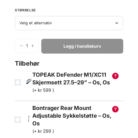
STØRRELSE
−
+
Legg i handlekurv
T
r
e
Tilbehør
k
TOPEAK DeFender M1/XC11
M
a
Skjermsett 27.5–29” – Os, Os
r
(+
kr
599
)
l
i
Bontrager Rear Mount
n
4
Adjustable Sykkelstøtte – Os,
G
Os
e
(+
kr
299
)
n