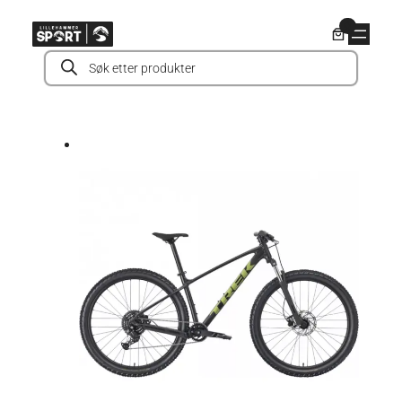
Hopp
0
til
Products
innhold
search