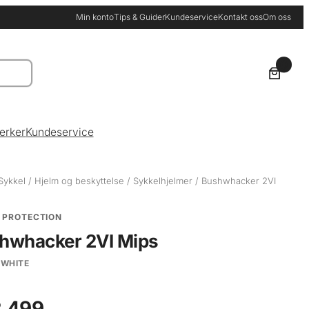
Min konto
Tips & Guider
Kundeservice
Kontakt oss
Om oss
0
erker
Kundeservice
Sykkel
/
Hjelm og beskyttelse
/
Sykkelhjelmer
/ Bushwhacker 2VI
 PROTECTION
hwhacker 2VI Mips
 WHITE
 499