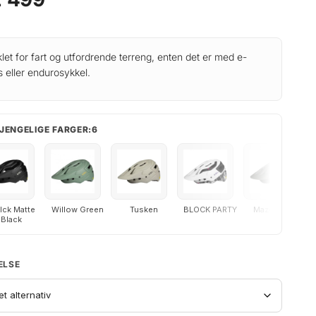
klet for fart og utfordrende terreng, enten det er med e-
s eller endurosykkel.
JENGELIGE FARGER:6
lck Matte
Willow Green
Tusken
BLOCK PARTY
Maze Green
Black
ELSE