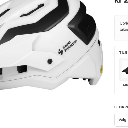
Utvi
bike
TILG
Mb
STØRR