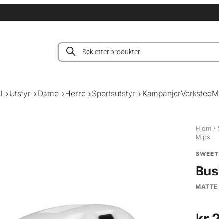
Products
search
l
Utstyr
Dame
Herre
Sportsutstyr
Kampanjer
Verksted
M
Hjem
/
Mips
SWEET
Bus
MATTE
kr
2