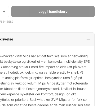
+
Legg i handlekurv
753-13582
krivelse
whacker 2Vi® Mips har alt det tekniske som er nødvendig
økt beskyttelse og sikkerhet – en kompleks multi-density EPS
k absorbing struktur med fire impact shields (ett på hvert
ne av hodet), økt dekning, og variable elasticity shell. Vår
-teknologiplatform gir optimal beskyttelse uten å gå på
stning av vekt og volum. Mips Air beskytter mot roterende
ter (årsaken til de fleste hjernerystelser). Utviklet in-house
idenskapelige sykelister der komfort, design, og økt
yttelse er prioritert. Bushwhacker 2Vi® Mips er for folk som
– de som vet at de beste dagene er de man pusher seg selv