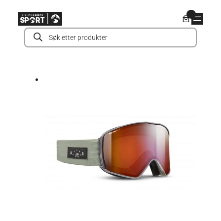
Hopp
0
til
Products
innhold
search