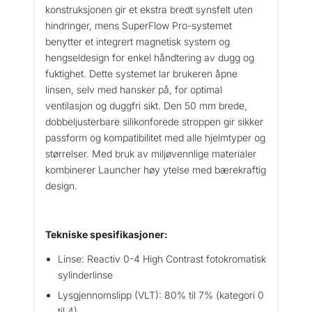
t
konstruksjonen gir et ekstra bredt synsfelt uten
i
hindringer, mens SuperFlow Pro-systemet
v
benytter et integrert magnetisk system og
e
hengseldesign for enkel håndtering av dugg og
0
fuktighet. Dette systemet lar brukeren åpne
-
linsen, selv med hansker på, for optimal
4
ventilasjon og duggfri sikt. Den 50 mm brede,
a
dobbeljusterbare silikonforede stroppen gir sikker
n
passform og kompatibilitet med alle hjelmtyper og
t
størrelser. Med bruk av miljøvennlige materialer
a
kombinerer Launcher høy ytelse med bærekraftig
l
design.
l
Tekniske spesifikasjoner:
Linse: Reactiv 0-4 High Contrast fotokromatisk
sylinderlinse
Lysgjennomslipp (VLT): 80% til 7% (kategori 0
til 4)