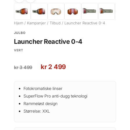
Hjem
/
Kampanjer
/
Tilbud
/ Launcher Reactive 0-4
JULBO
Launcher Reactive 0-4
VERT
O
N
kr
2 499
kr
3 499
p
å
p
v
r
æ
Fotokromatiske linser
i
r
SuperFlow Pro anti-dugg teknologi
n
e
Rammeløst design
n
n
Størrelse: XXL
e
d
l
e
i
p