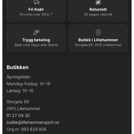
Fri frakt
Returrett
På ordre over 1000,-*
30 dagers returrett
Trygg betaling
Butikk i Lillehammer
Betal med Vipps eller Klarna
Storgata 86, 2615 Lillehammer
Butikken
Åpningstider:
Mandag–fredag: 10–18
Lørdag: 10–16
Storgata 86
2615 Lillehammer
61 27 04 30
butikk@lillehammersport.no
Org.nr: 983 829 856