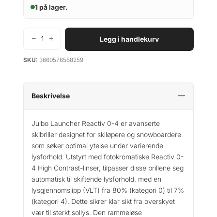
1 på lager.
g
r
p
i
r
s
−
+
Legg i handlekurv
J
i
e
u
s
r
SKU:
3660576568259
l
v
:
b
a
k
o
r
r
L
Beskrivelse
:
a
k
2
u
Julbo Launcher Reactiv 0-4 er avanserte
r
4
n
skibriller designet for skiløpere og snowboardere
9
c
som søker optimal ytelse under varierende
h
3
9
lysforhold. Utstyrt med fotokromatiske Reactiv 0-
e
4
.
4 High Contrast-linser, tilpasser disse brillene seg
r
9
automatisk til skiftende lysforhold, med en
R
9
lysgjennomslipp (VLT) fra 80% (kategori 0) til 7%
e
.
a
(kategori 4). Dette sikrer klar sikt fra overskyet
c
vær til sterkt sollys. Den rammeløse