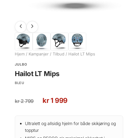
Hjem
/
Kampanjer
/
Tilbud
/ Hailot LT Mips
JULBO
Hailot LT Mips
BLEU
O
N
kr
1 999
kr
2 799
p
å
p
v
r
æ
Ultralett og allsidig hjelm for både skikjøring og
i
r
topptur
n
e