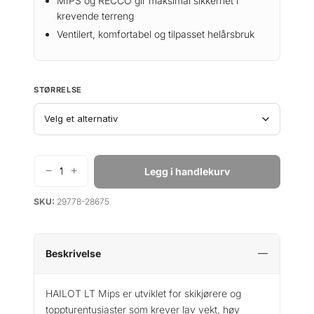
MIPS og RECCO gir maksimal sikkerhet i
n
n
krevende terreng
e
d
Ventilert, komfortabel og tilpasset helårsbruk
l
e
i
p
g
r
STØRRELSE
p
i
r
s
i
e
s
r
v
:
−
+
Legg i handlekurv
J
a
k
u
r
r
SKU:
29778-28675
l
:
b
k
1
o
r
9
H
Beskrivelse
9
a
2
9
i
HAILOT LT Mips er utviklet for skikjørere og
7
.
l
toppturentusiaster som krever lav vekt, høy
o