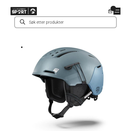
Hopp
0
til
Products
innhold
search