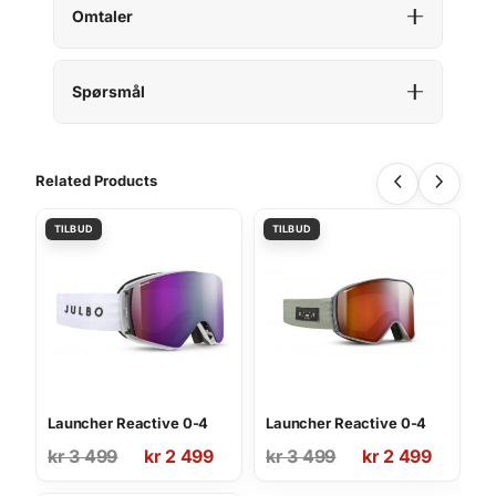
Omtaler
Spørsmål
Related Products
Launcher Reactive 0-4
Launcher Reactive 0-4
Opprinnelig
Nåværende
Opprinnelig
Nåværende
kr
3 499
kr
2 499
kr
3 499
kr
2 499
pris
pris
pris
pris