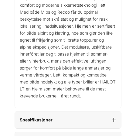
9
komfort og moderne sikkerhetsteknologi i ett.
t
9
Med både Mips og Recco får du optimal
L
.
beskyttelse mot skrå støt og mulighet for rask
T
lokalisering i nødsituasjoner. Hjelmen er sertifisert
M
for både alpint og klatring, noe som gjør den like
i
p
egnet til frikjøring som til bratte toppturer og
s
alpine ekspedisjoner. Det modulære, utskiftbare
a
innerfôret lar deg tilpasse hjelmen til sommer-
n
eller vinterbruk, mens den effektive luftingen
t
sørger for komfort på både lange anmarsjer og
a
varme vårdager. Lett, kompakt og kompatibel
l
med både hodelykt og alle typer briller er HAILOT
l
LT en hjelm som møter behovene til de mest
krevende brukerne – året rundt.
Spesifikasjoner