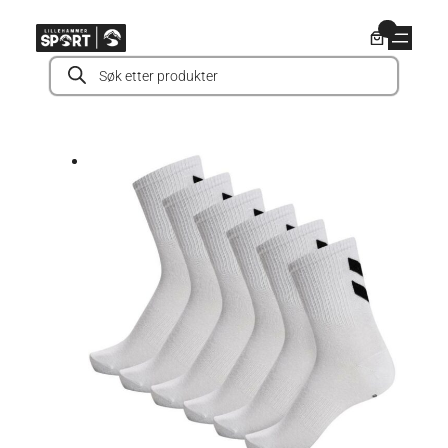
Hopp
0
til
Products
innhold
search