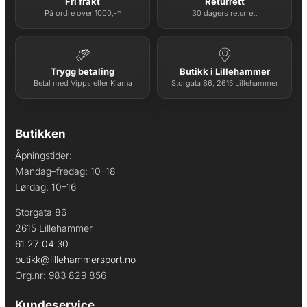
Fri frakt
Returrett
På ordre over 1000,-*
30 dagers returrett
Trygg betaling
Butikk i Lillehammer
Betal med Vipps eller Klarna
Storgata 86, 2615 Lillehammer
Butikken
Åpningstider:
Mandag–fredag: 10–18
Lørdag: 10–16
Storgata 86
2615 Lillehammer
61 27 04 30
butikk@lillehammersport.no
Org.nr: 983 829 856
Kundeservice