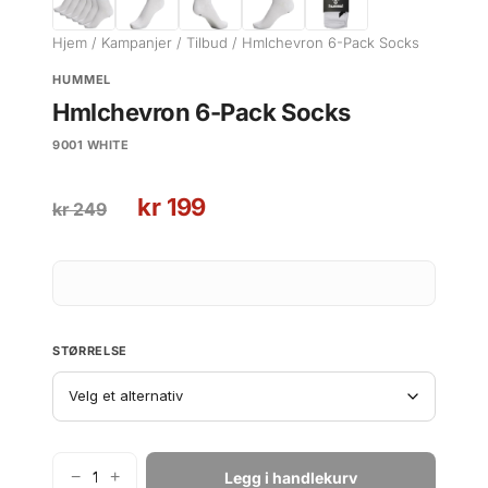
Hjem
/
Kampanjer
/
Tilbud
/ Hmlchevron 6-Pack Socks
HUMMEL
Hmlchevron 6-Pack Socks
9001 WHITE
O
N
kr
199
kr
249
p
å
p
v
r
æ
i
r
n
e
STØRRELSE
n
n
e
d
l
e
i
p
g
r
−
+
Legg i handlekurv
H