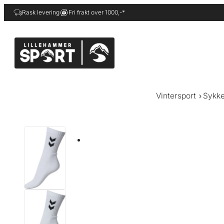
Hopp
Rask levering
Fri frakt over 1000,-*
til
innhold
Vintersport
Sykke