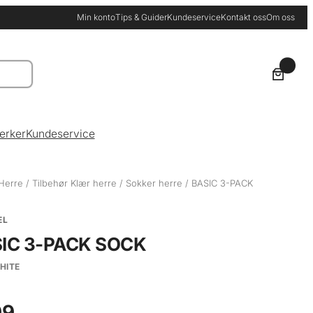
Min konto
Tips & Guider
Kundeservice
Kontakt oss
Om oss
0
erker
Kundeservice
Herre
/
Tilbehør Klær herre
/
Sokker herre
/ BASIC 3-PACK
EL
IC 3-PACK SOCK
HITE
9