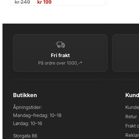
Opprinnelig
Nåværende
kr
249
kr
199
pris
pris
var:
er:
kr 249.
kr 199.
Fri frakt
På ordre over 1000,-*
Butikken
Kund
Åpningstider:
Kunde
Mandag–fredag: 10–18
Retur
Lørdag: 10–16
Frakt 
Rekla
Storgata 86