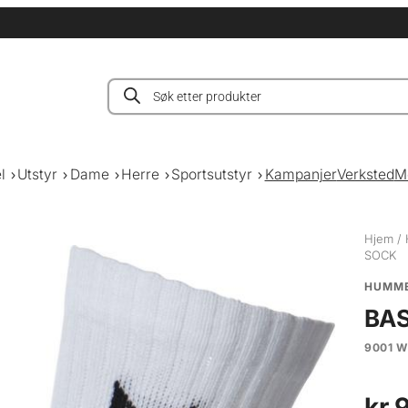
Products
search
l
Utstyr
Dame
Herre
Sportsutstyr
Kampanjer
Verksted
M
Hjem
/
SOCK
HUMM
BAS
9001 W
kr
9