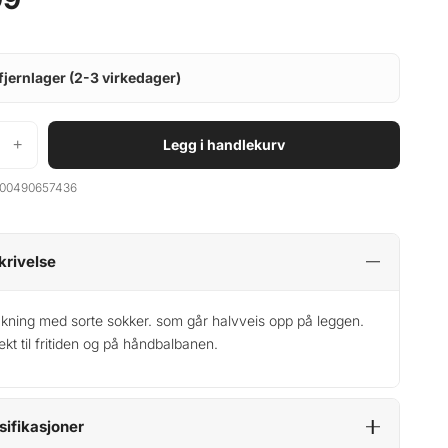
fjernlager (2-3 virkedager)
+
Legg i handlekurv
00490657436
krivelse
kning med sorte sokker. som går halvveis opp på leggen.
ekt til fritiden og på håndbalbanen.
sifikasjoner