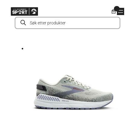
Hopp
0
til
Products
innhold
search