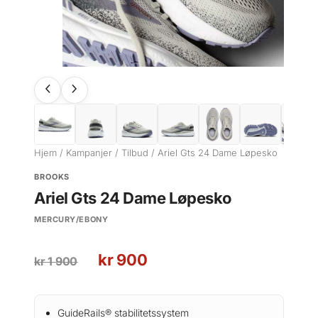
Hjem
/
Kampanjer
/
Tilbud
/ Ariel Gts 24 Dame Løpesko
BROOKS
Ariel Gts 24 Dame Løpesko
MERCURY/EBONY
O
N
kr
900
kr
1 900
p
å
p
v
r
æ
GuideRails® stabilitetssystem