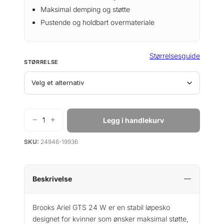
i
r
Maksimal demping og støtte
n
e
Pustende og holdbart overmateriale
n
n
e
d
l
e
Størrelsesguide
STØRRELSE
i
p
g
r
p
i
r
s
i
e
−
+
Legg i handlekurv
B
s
r
r
v
:
SKU:
24946-19936
o
a
k
o
r
r
k
:
s
Beskrivelse
k
9
A
r
0
r
Brooks Ariel GTS 24 W er en stabil løpesko
0
i
designet for kvinner som ønsker maksimal støtte,
1
.
e