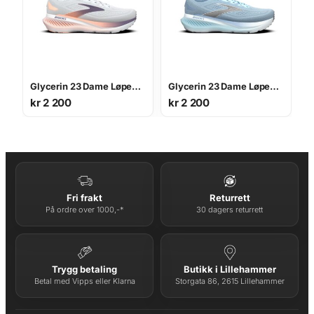
Glycerin 23 Dame Løpesko
Glycerin 23 Dame Løpesko
kr
2 200
kr
2 200
Fri frakt
Returrett
På ordre over 1000,-*
30 dagers returrett
Trygg betaling
Butikk i Lillehammer
Betal med Vipps eller Klarna
Storgata 86, 2615 Lillehammer