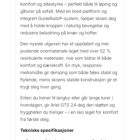
komfort og slitestyrke – perfekt både til løping og
9
l
gåturer på asfalt. Med en bred plattform og
G
0
integrert GuideRails®-system, hjelper skoen deg
t
0
med å holde kroppen i naturlig bevegelse og
s
.
redusere belastning på knær og hofter.
2
4
Den nyeste utgaven har et oppdatert og mer
D
pustende overmateriale laget med over 52 %
a
resirkulerte materialer, noe som bidrar til både
m
komfort og bærekraft. En myk, responsiv
e
mellomsåle gir demping som både føles stabil og
L
flytende, mens skoens stabile konstruksjon gir et
ø
trygt steg hver gang.
p
e
Enten du trener til langtur eller går lange turer i
s
hverdagen, gir Ariel GTS 24 deg den støtten og
k
tryggheten du trenger – i en sko laget for komfort
o
fra første steg.
a
n
Tekniske spesifikasjoner
t