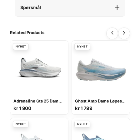
Spørsmål
Related Products
Adrenaline Gts 25 Dame Løpesko
Ghost Amp Dame Løpesko
kr
1 900
kr
1 799