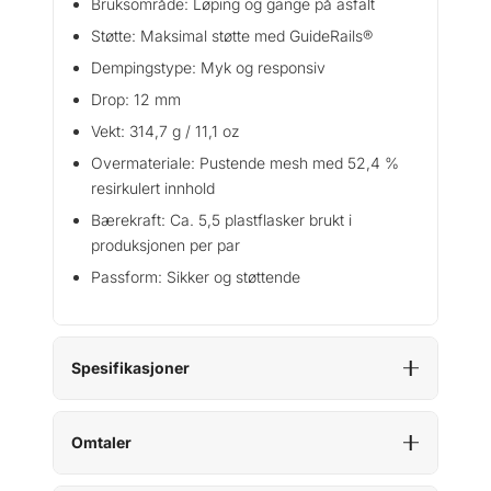
Bruksområde: Løping og gange på asfalt
a
l
Støtte: Maksimal støtte med GuideRails®
l
Dempingstype: Myk og responsiv
Drop: 12 mm
Vekt: 314,7 g / 11,1 oz
Overmateriale: Pustende mesh med 52,4 %
resirkulert innhold
Bærekraft: Ca. 5,5 plastflasker brukt i
produksjonen per par
Passform: Sikker og støttende
Spesifikasjoner
Omtaler