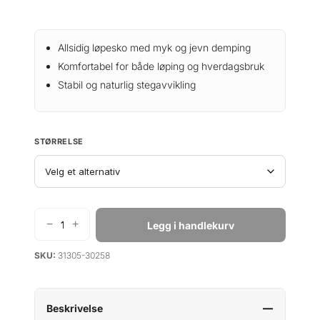
Allsidig løpesko med myk og jevn demping
Komfortabel for både løping og hverdagsbruk
Stabil og naturlig stegavvikling
STØRRELSE
−
+
Legg i handlekurv
B
r
SKU:
31305-30258
o
o
k
s
Beskrivelse