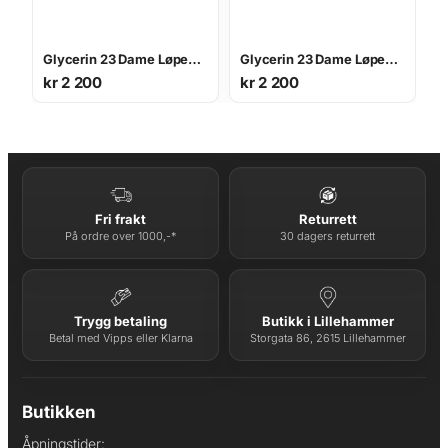
Glycerin 23 Dame Løpesko
Glycerin 23 Dame Løpesko
kr
2 200
kr
2 200
Fri frakt
Returrett
På ordre over 1000,-*
30 dagers returrett
Trygg betaling
Butikk i Lillehammer
Betal med Vipps eller Klarna
Storgata 86, 2615 Lillehammer
Butikken
Åpningstider: