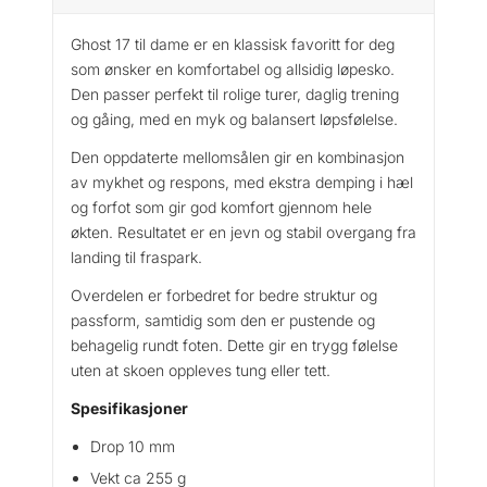
G
h
Ghost 17 til dame er en klassisk favoritt for deg
o
som ønsker en komfortabel og allsidig løpesko.
s
Den passer perfekt til rolige turer, daglig trening
t
og gåing, med en myk og balansert løpsfølelse.
1
7
Den oppdaterte mellomsålen gir en kombinasjon
D
av mykhet og respons, med ekstra demping i hæl
a
og forfot som gir god komfort gjennom hele
m
økten. Resultatet er en jevn og stabil overgang fra
e
landing til fraspark.
L
ø
Overdelen er forbedret for bedre struktur og
p
passform, samtidig som den er pustende og
e
behagelig rundt foten. Dette gir en trygg følelse
s
uten at skoen oppleves tung eller tett.
k
Spesifikasjoner
o
a
Drop 10 mm
n
Vekt ca 255 g
t