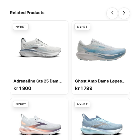
Related Products
Adrenaline Gts 25 Dame Løpesko
Ghost Amp Dame Løpesko
kr
1 900
kr
1 799