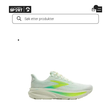
Hopp
0
til
Products
innhold
search