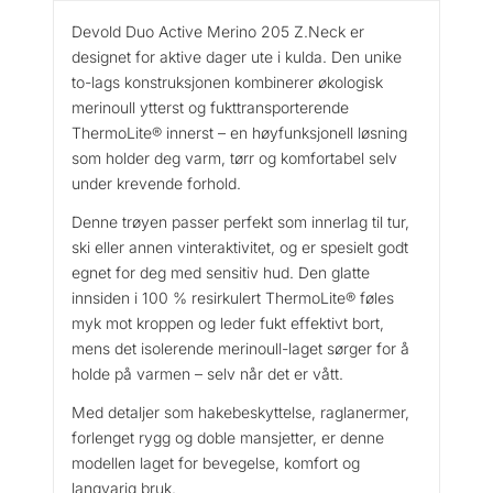
u
Devold Duo Active Merino 205 Z.Neck er
o
designet for aktive dager ute i kulda. Den unike
A
to-lags konstruksjonen kombinerer økologisk
c
merinoull ytterst og fukttransporterende
t
ThermoLite® innerst – en høyfunksjonell løsning
i
som holder deg varm, tørr og komfortabel selv
v
under krevende forhold.
e
M
Denne trøyen passer perfekt som innerlag til tur,
e
ski eller annen vinteraktivitet, og er spesielt godt
r
egnet for deg med sensitiv hud. Den glatte
i
innsiden i 100 % resirkulert ThermoLite® føles
n
myk mot kroppen og leder fukt effektivt bort,
o
mens det isolerende merinoull-laget sørger for å
2
holde på varmen – selv når det er vått.
0
5
Med detaljer som hakebeskyttelse, raglanermer,
Z
forlenget rygg og doble mansjetter, er denne
.
modellen laget for bevegelse, komfort og
n
langvarig bruk.