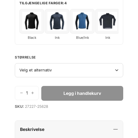
TILGJENGELIGE FARGER:4
g
r
p
i
r
s
i
e
s
r
Black
Ink
Blue/Ink
Ink
v
:
a
k
r
r
STØRRELSE
:
k
7
r
0
9
−
+
Legg i handlekurv
9
.
D
e
4
SKU:
27227-25628
v
9
o
.
l
d
Beskrivelse
D