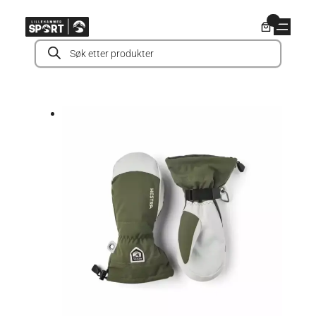
Hopp
0
til
Products
innhold
search