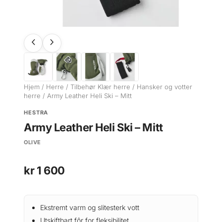
Hjem
/
Herre
/
Tilbehør Klær herre
/
Hansker og votter
herre
/ Army Leather Heli Ski – Mitt
HESTRA
Army Leather Heli Ski – Mitt
OLIVE
kr
1 600
Ekstremt varm og slitesterk vott
Utskiftbart fôr for fleksibilitet