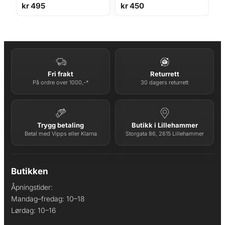
kr
495
kr
450
Fri frakt
Returrett
På ordre over 1000,-*
30 dagers returrett
Trygg betaling
Butikk i Lillehammer
Betal med Vipps eller Klarna
Storgata 86, 2615 Lillehammer
Butikken
Åpningstider:
Mandag–fredag: 10–18
Lørdag: 10–16