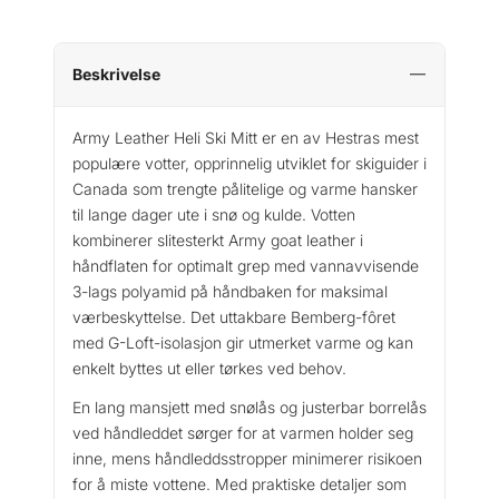
t
r
a
Beskrivelse
A
r
Army Leather Heli Ski Mitt er en av Hestras mest
m
populære votter, opprinnelig utviklet for skiguider i
y
Canada som trengte pålitelige og varme hansker
L
til lange dager ute i snø og kulde. Votten
e
kombinerer slitesterkt Army goat leather i
a
håndflaten for optimalt grep med vannavvisende
t
3-lags polyamid på håndbaken for maksimal
h
e
værbeskyttelse. Det uttakbare Bemberg-fôret
r
med G-Loft-isolasjon gir utmerket varme og kan
H
enkelt byttes ut eller tørkes ved behov.
e
En lang mansjett med snølås og justerbar borrelås
l
ved håndleddet sørger for at varmen holder seg
i
inne, mens håndleddsstropper minimerer risikoen
S
for å miste vottene. Med praktiske detaljer som
k