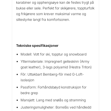
karabiner og opphengsøye kan de festes trygt på
i
bukse eller sele. Perfekt for skikjørere, toppturfolk
–
og frikjørere som krever maksimal varme og
M
i
slitestyrke langt fra komfortsonen.
t
t
a
n
Tekniske spesifikasjoner
t
a
Modell: Vott for ski, topptur og snowboard
l
Yttermateriale: Impregnert geiteskinn (Army
l
goat leather), 3-lags polyamid (Hestra Triton)
Fôr: Uttakbart Bemberg-fôr med G-Loft-
isolasjon
Passform: Forhåndsbøyd konstruksjon for
bedre grep
Mansjett: Lang med snølås og stramming
Justeringsmuligheter: Borrelås ved håndledd