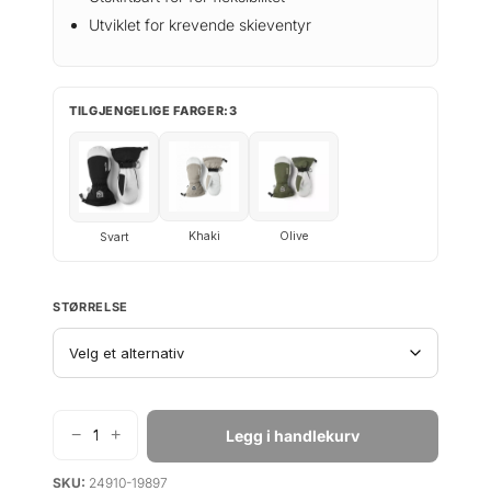
Utviklet for krevende skieventyr
TILGJENGELIGE FARGER:3
Khaki
Olive
Svart
STØRRELSE
−
+
Legg i handlekurv
H
e
SKU:
24910-19897
s