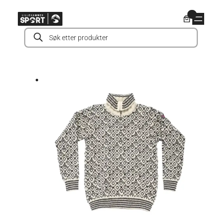
Hopp
0
til
Products
innhold
search