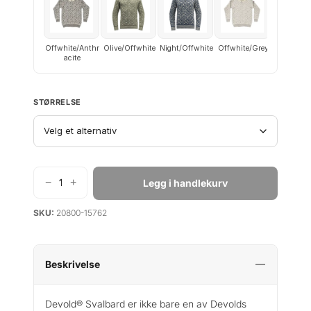
g
r
p
i
r
s
Offwhite/Anthr
Olive/Offwhite
Night/Offwhite
Offwhite/Grey
acite
i
e
s
r
v
:
STØRRELSE
a
k
r
r
:
k
1
r
5
−
+
Legg i handlekurv
D
4
e
2
9
SKU:
20800-15762
v
1
.
o
9
l
9
d
Beskrivelse
S
.
v
Devold® Svalbard er ikke bare en av Devolds
a