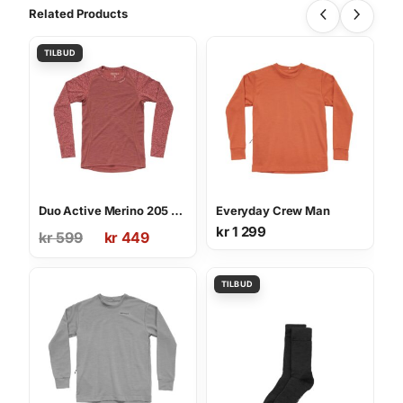
Related Products
Duo Active Merino 205 Shirt Wmn
Everyday Crew Man
Opprinnelig
Nåværende
kr
1 299
kr
599
kr
449
pris
pris
var:
er:
kr 599.
kr 449.