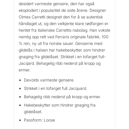
desidert varmeste gensere, den har også
l
eksplodert i popularitet de siste årene. Designer
b
Olmes Carretti designet den for å se autentisk
a
håndlaget ut, og den velkjente klare rødfargen er
r
hentet fra italienske Carrettis nabolag. Han vokste
d
nemlig opp rett ved Ferraris originale fabrikk. 100
W
o
% ren, ny ull fra norske sauer. Genserne med
o
glidelås i halsen har hakebeskytter som hindrer
l
gnaging fra glidelåset. Strikket i en tofarget full-
Z
Jacqard. Behagelig ribb nederst på kropp og
i
ermer.
p
Devolds varmeste gensere.
N
e
Strikket i en tofarget full Jacquard.
c
Behagelig ribb nederst på kropp og ermer.
k
Hakebeskytter som hindrer gnaging fra
a
glidelåset.
n
t
Passform: Loose
a