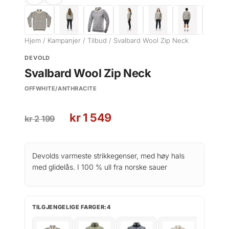
Hjem
/
Kampanjer
/
Tilbud
/ Svalbard Wool Zip Neck
DEVOLD
Svalbard Wool Zip Neck
OFFWHITE/ANTHRACITE
O
N
kr
1 549
kr
2 199
p
å
p
v
r
æ
Devolds varmeste strikkegenser, med høy hals
i
r
med glidelås. I 100 % ull fra norske sauer
n
e
n
n
e
d
TILGJENGELIGE FARGER:4
l
e
i
p