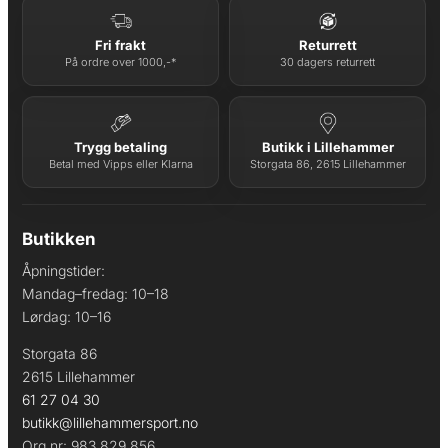
Fri frakt
Returrett
På ordre over 1000,-*
30 dagers returrett
Trygg betaling
Butikk i Lillehammer
Betal med Vipps eller Klarna
Storgata 86, 2615 Lillehammer
Butikken
Åpningstider:
Mandag–fredag: 10–18
Lørdag: 10–16
Storgata 86
2615 Lillehammer
61 27 04 30
butikk@lillehammersport.no
Org.nr: 983 829 856