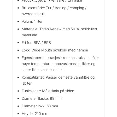
Produkttype: Drikkeflaske / turflaske
e
Bruksområde: Tur / trening / camping /
a
hverdagsbruk
n
Volum: 1 liter
t
a
Materiale: Tritan Renew med 50 % resirkulert
l
materiale
l
Fri for: BPA / BPS
Lokk: Wide Mouth skrukork med hempe
Egenskaper: Lekkasjesikker konstruksjon, tåler
høye temperaturer, oppvaskmaskinsikker og
setter ikke smak eller lukt
Kompatibilitet: Passer de fleste vannfiltre og
isbiter
Funksjoner: Måleskala på siden
Diameter flaske: 89 mm
Diameter lokk: 63 mm
Høyde: 210 mm