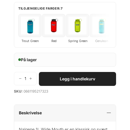
TILGJENGELIGE FARGER:7
Trout Green
Red
Spring Green
Cerulean
Clear
På lager
−
+
Legg i handlekurv
N
a
SKU:
0661195217323
l
g
e
n
Beskrivelse
e
1
Nalgene 1L Wide Mouth er en klassisk og svært