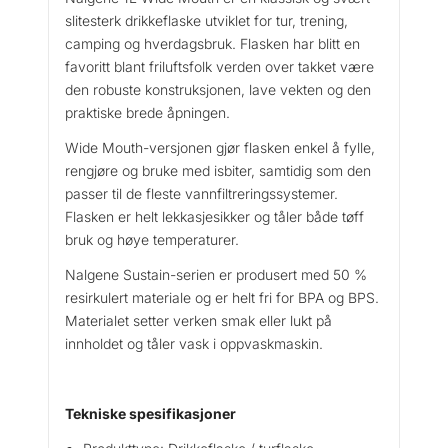
L
slitesterk drikkeflaske utviklet for tur, trening,
W
camping og hverdagsbruk. Flasken har blitt en
i
favoritt blant friluftsfolk verden over takket være
d
den robuste konstruksjonen, lave vekten og den
e
praktiske brede åpningen.
M
o
Wide Mouth-versjonen gjør flasken enkel å fylle,
u
rengjøre og bruke med isbiter, samtidig som den
t
passer til de fleste vannfiltreringssystemer.
h
Flasken er helt lekkasjesikker og tåler både tøff
D
bruk og høye temperaturer.
r
i
Nalgene Sustain-serien er produsert med 50 %
k
resirkulert materiale og er helt fri for BPA og BPS.
k
Materialet setter verken smak eller lukt på
e
innholdet og tåler vask i oppvaskmaskin.
f
l
a
Tekniske spesifikasjoner
s
k