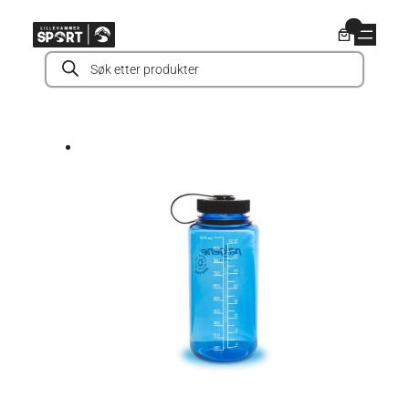
Hopp
0
til
Products
innhold
search