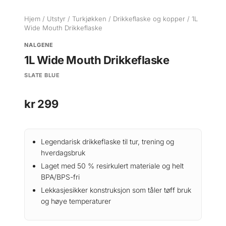
Hjem
/
Utstyr
/
Turkjøkken
/
Drikkeflaske og kopper
/ 1L
Wide Mouth Drikkeflaske
NALGENE
1L Wide Mouth Drikkeflaske
SLATE BLUE
kr
299
Legendarisk drikkeflaske til tur, trening og
hverdagsbruk
Laget med 50 % resirkulert materiale og helt
BPA/BPS-fri
Lekkasjesikker konstruksjon som tåler tøff bruk
og høye temperaturer