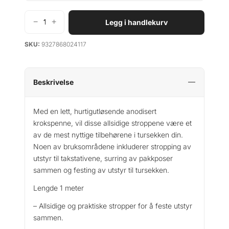
−
+
Legg i handlekurv
S
e
SKU:
9327868024117
a
T
o
S
Beskrivelse
u
m
Med en lett, hurtigutløsende anodisert
m
krokspenne, vil disse allsidige stroppene være et
i
av de mest nyttige tilbehørene i tursekken din.
t
Noen av bruksområdene inkluderer stropping av
P
utstyr til takstativene, surring av pakkposer
a
sammen og festing av utstyr til tursekken.
k
k
Lengde 1 meter
r
e
– Allsidige og praktiske stropper for å feste utstyr
m
sammen.
M