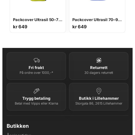
Packcover Ultrasil 50–70L regntrekk
Packcover Ultrasil 70–95L regntrekk
kr
649
kr
649
Fri frakt
Returrett
På ordre over 1000,-*
30 dagers returrett
Trygg betaling
Butikk i Lillehammer
Betal med Vipps eller Klarna
Storgata 86, 2615 Lillehammer
Butikken