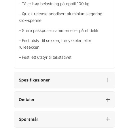
– Tåler høy belastning på opptil 100 kg
e
d
– Quick-release anodisert aluminiumslegering
K
krok-spenne
r
– Surre pakkposer sammen eller på et dekk
o
k
– Fest utstyr til sekken, tursykkelen eller
1
rullesekken
M
2
– Fest lett utstyr til takstativet
0
M
m
Spesifikasjoner
–
g
u
Omtaler
l
a
n
Spørsmål
t
a