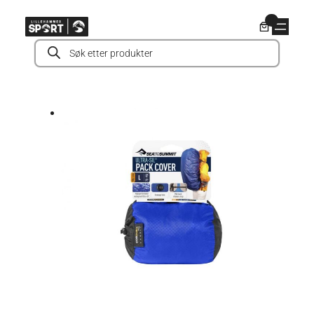
Hopp
0
til
Products
innhold
search