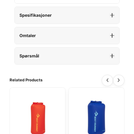
n
t
a
Spesifikasjoner
l
l
Omtaler
Spørsmål
Related Products