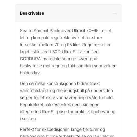
o
S
Beskrivelse
u
m
Sea to Summit Packcover Ultrasil 70–95L er et
m
lett og kompakt regntrekk utviklet for store
i
tursekker mellom 70 og 95 liter. Regntrekket er
t
laget i slitesterkt 30D Ultra-Sil silikonisert
P
CORDURA-materiale som gir svært god
a
beskyttelse mot regn og fukt samtidig som vekten
c
holdes lav.
k
c
Den sømløse konstruksjonen bidrar til økt
o
vannmotstand, og dreneringshull på undersiden
v
sørger for effektiv vannavrenning i våte forhold.
e
Regntrekket pakkes enkelt ned i sin egen
r
integrerte Ultra-Sil-pose for praktisk oppbevaring
U
i sekken.
l
t
Perfekt for ekspedisjoner, lange fjellturer og
r
backpacking hvor værbeskyttelse og lav vekt er