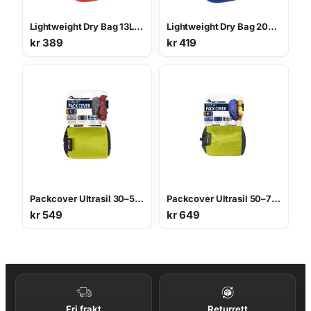
Lightweight Dry Bag 13L pakkpose
Lightweight Dry Bag 20L pakkpose
kr
389
kr
419
Packcover Ultrasil 30–50L regntrekk
Packcover Ultrasil 50–70L regntrekk
kr
549
kr
649
Fri frakt
Returrett