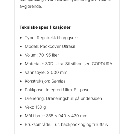
a
avgjørende.
s
i
l
Tekniske spesifikasjoner
7
0
Type: Regntrekk til ryggsekk
–
Modell: Packcover Ultrasil
9
Volum: 70–95 liter
5
L
Materiale: 30D Ultra-Sil silikonisert CORDURA
r
Vannsøyle: 2 000 mm
e
Konstruksjon: Sømløs
g
n
Pakkpose: Integrert Ultra-Sil-pose
t
Drenering: Dreneringshull på undersiden
r
Vekt: 130 g
e
k
Mål i bruk: 355 × 940 × 430 mm
k
Bruksområde: Tur, backpacking og friluftsliv
a