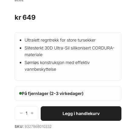
kr
649
Ultralett regntrekk for store tursekker
Slitesterkt 30D Ultra-Sil silikonisert CORDURA-
materiale
Sømløs konstruksjon med effektiv
vannbeskyttelse
På fjernlager (2-3 virkedager)
−
+
Legg i handlekurv
S
e
SKU:
9327868010332
a
T