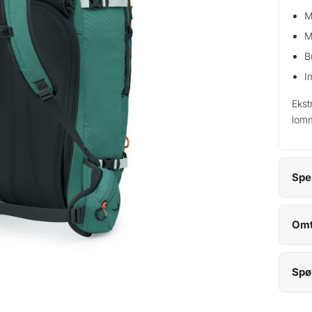
M
M
B
I
Ekst
lomm
Spe
Omt
Spø