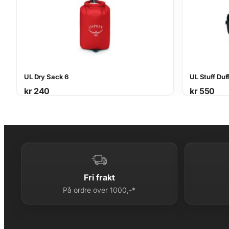
UL Dry Sack 6
UL Stuff Duf
kr
240
kr
550
Fri frakt
På ordre over 1000,-*