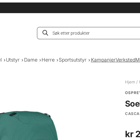
Products
search
l
Utstyr
Dame
Herre
Sportsutstyr
Kampanjer
Verksted
M
Hjem
/
OSPRE
Soe
CASCA
kr
2