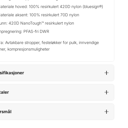
ateriale hoved: 100% resirkulert 420D nylon (bluesign®)
ateriale aksent: 100% resirkulert 70D nylon
unn: 420D NanoTough™ resirkulert nylon
mpregnering: PFAS-fri DWR
ra: Avtakbare stropper, festeløkker for pulk, innvendige
er, kompresjonsmuligheter
sifikasjoner
aler
rsmål