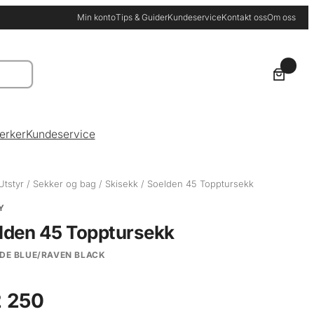
Min konto
Tips & Guider
Kundeservice
Kontakt oss
Om oss
0
erker
Kundeservice
Utstyr
/
Sekker og bag
/
Skisekk
/ Soelden 45 Topptursekk
Y
lden 45 Topptursekk
DE BLUE/RAVEN BLACK
 250