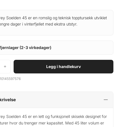
ey Soelden 45 er en romslig og teknisk topptursekk utviklet
lengre dager i vinterfjellet med ekstra utstyr.
fjernlager (2-3 virkedager)
+
Legg i handlekurv
10145597576
krivelse
ey Soelden 45 er en lett og funksjonell skisekk designet for
turer hvor du trenger mer kapasitet. Med 45 liter volum er