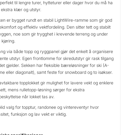
perfekt til lengre turer, hytteturer eller dager hvor du må ha
ekstra klær og utstyr.
en er bygget rundt en stabil LightWire-ramme som gir god
komfort og effektiv vektfordeling. Den sitter tett og stabilt
yggen, noe som gir trygghet i krevende terreng og under
 kjøring.
ang via både topp og ryggpanel gjør det enkelt å organisere
ente utstyr. Egen frontlomme for skredutstyr gir rask tilgang
det gjelder. Sekken har fleksible bæreløsninger for ski (A-
e eller diagonalt), samt feste for snowboard og to isøkser.
avtakbare topplokket gir mulighet for lavere vekt og enklere
ett, mens rulletopp-løsning sørger for ekstra
eskyttelse når lokket tas av.
olid valg for topptur, randonee og vintereventyr hvor
sitet, funksjon og lav vekt er viktig.