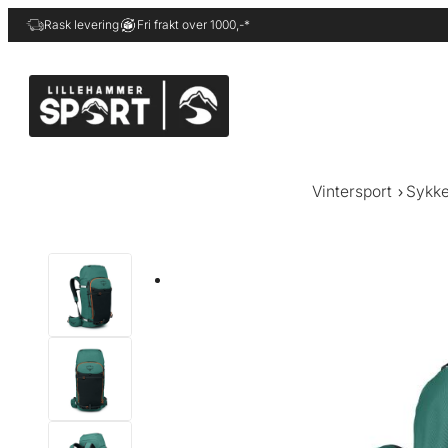
Hopp
Rask levering
Fri frakt over 1000,-*
til
innhold
Vintersport
Sykke