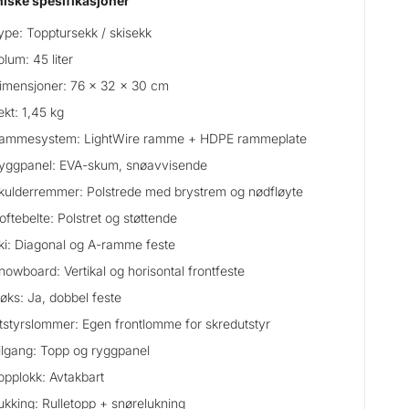
iske spesifikasjoner
ype: Topptursekk / skisekk
olum: 45 liter
imensjoner: 76 x 32 x 30 cm
ekt: 1,45 kg
ammesystem: LightWire ramme + HDPE rammeplate
yggpanel: EVA-skum, snøavvisende
kulderremmer: Polstrede med brystrem og nødfløyte
oftebelte: Polstret og støttende
ki: Diagonal og A-ramme feste
nowboard: Vertikal og horisontal frontfeste
søks: Ja, dobbel feste
tstyrslommer: Egen frontlomme for skredutstyr
ilgang: Topp og ryggpanel
opplokk: Avtakbart
ukking: Rulletopp + snørelukning