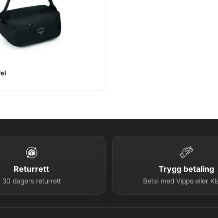
fel
Returrett
Trygg betaling
30 dagers returrett
Betal med Vipps eller Kl