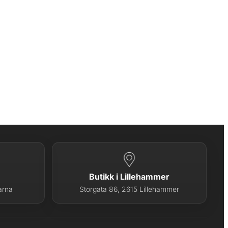
Butikk i Lillehammer
arna
Storgata 86, 2615 Lillehammer