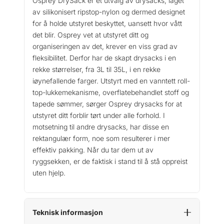
Osprey DrySack er et utvalg av drysacks, laget
D
av silikonisert ripstop-nylon og dermed designet
r
for å holde utstyret beskyttet, uansett hvor vått
y
det blir. Osprey vet at utstyret ditt og
S
organiseringen av det, krever en viss grad av
a
fleksibilitet. Derfor har de skapt drysacks i en
c
rekke størrelser, fra 3L til 35L, i en rekke
k
6
iøynefallende farger. Utstyrt med en vanntett roll-
a
top-lukkemekanisme, overflatebehandlet stoff og
n
tapede sømmer, sørger Osprey drysacks for at
t
utstyret ditt forblir tørt under alle forhold. I
a
motsetning til andre drysacks, har disse en
l
rektangulær form, noe som resulterer i mer
l
effektiv pakking. Når du tar dem ut av
ryggsekken, er de faktisk i stand til å stå oppreist
uten hjelp.
Teknisk informasjon