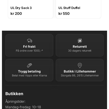
UL Dry Sack 3
UL Stuff Duffel
kr
200
kr
550
Fri frakt
Returrett
På ordre over 1000,-*
30 dagers returrett
Trygg betaling
Butikk i Lillehammer
Betal med Vipps eller Klarna
Storgata 86, 2615 Lillehammer
Butikken
Åpningstider:
Mandag–fredag: 10–18