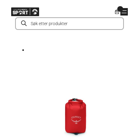
Hopp
0
til
Products
innhold
search