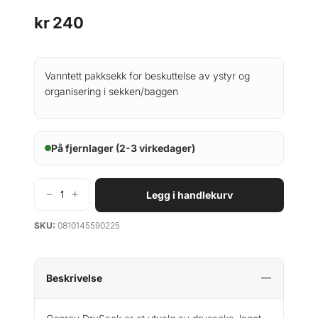
kr
240
Vanntett pakksekk for beskuttelse av ystyr og
organisering i sekken/baggen
På fjernlager (2-3 virkedager)
−
+
Legg i handlekurv
O
s
SKU:
0810145590225
p
r
e
y
Beskrivelse
U
L