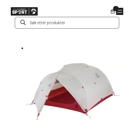
Hopp
0
til
Products
innhold
search