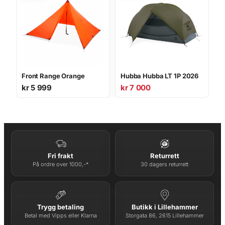
Front Range Orange
Hubba Hubba LT 1P 2026
kr
5 999
kr
7 000
Fri frakt
Returrett
På ordre over 1000,-*
30 dagers returrett
Trygg betaling
Butikk i Lillehammer
Betal med Vipps eller Klarna
Storgata 86, 2615 Lillehammer