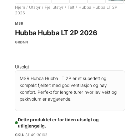
Hjem
/
Utstyr
/
Fjellutstyr
/
Telt
/ Hubba Hubba LT 2P
2026
MSR
Hubba Hubba LT 2P 2026
GRØNN
Utsolgt
MSR Hubba Hubba LT 2P er et superlett og
kompakt fjelltelt med god ventilasjon og høy
komfort. Perfekt for lengre turer hvor lav vekt og
pakkvolum er avgjørende.
Dette produktet er for tiden utsolgt og
utilgjengelig.
SKU:
31149-30103