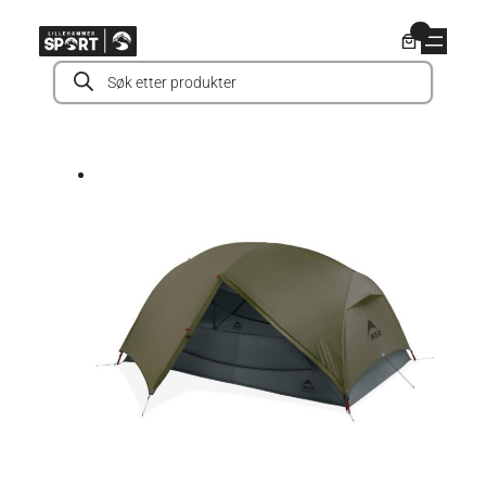
Hopp
0
til
Products
innhold
search