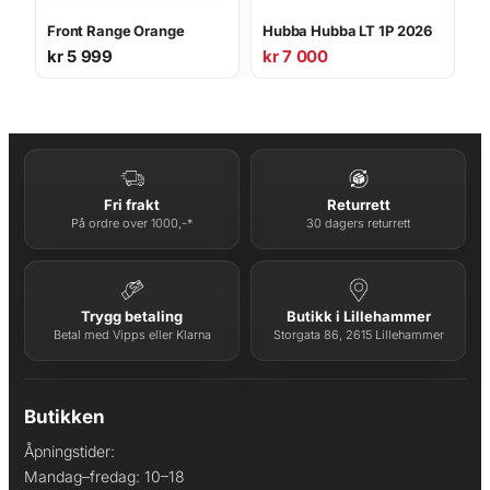
Front Range Orange
Hubba Hubba LT 1P 2026
kr
5 999
kr
7 000
Fri frakt
Returrett
På ordre over 1000,-*
30 dagers returrett
Trygg betaling
Butikk i Lillehammer
Betal med Vipps eller Klarna
Storgata 86, 2615 Lillehammer
Butikken
Åpningstider:
Mandag–fredag: 10–18