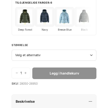
TILGJENGELIGE FARGER:6
g
r
p
i
r
s
i
e
s
r
Deep Forest
Navy
Breeze Blue
Black
UN Blu
v
:
a
k
r
r
STØRRELSE
:
k
6
r
5
9
−
+
Legg i handlekurv
6
9
F
j
9
.
SKU:
28050-26950
ä
9
l
9
l
.
r
Beskrivelse
ä