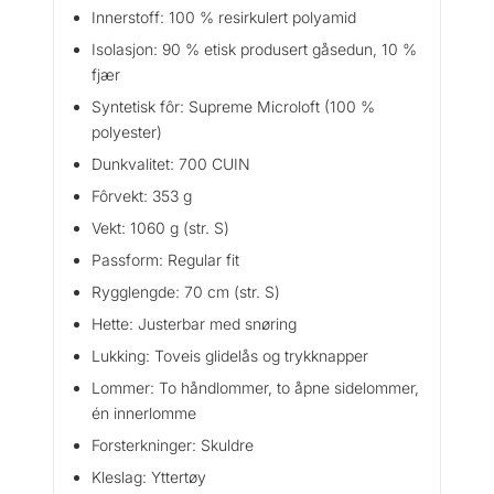
e
Innerstoff: 100 % resirkulert polyamid
J
Isolasjon: 90 % etisk produsert gåsedun, 10 %
a
fjær
c
k
Syntetisk fôr: Supreme Microloft (100 %
e
polyester)
t
Dunkvalitet: 700 CUIN
W
Fôrvekt: 353 g
a
n
Vekt: 1060 g (str. S)
t
Passform: Regular fit
a
Rygglengde: 70 cm (str. S)
l
l
Hette: Justerbar med snøring
Lukking: Toveis glidelås og trykknapper
Lommer: To håndlommer, to åpne sidelommer,
én innerlomme
Forsterkninger: Skuldre
Kleslag: Yttertøy