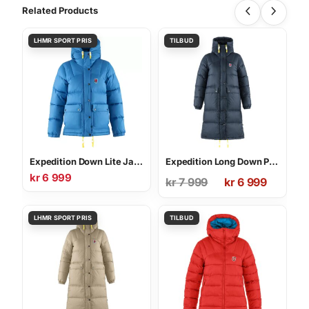
Related Products
Expedition Down Lite Jacket W
Expedition Long Down Parka W
kr
6 999
Opprinnelig
Nåværende
kr
7 999
kr
6 999
pris
pris
var:
er:
kr 7
kr 6
999.
999.