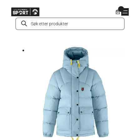
Hopp
0
til
Products
innhold
search