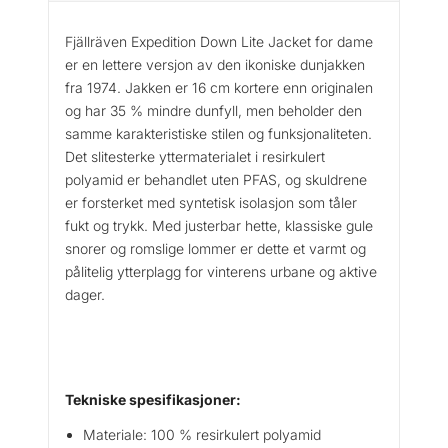
v
e
Fjällräven Expedition Down Lite Jacket for dame
n
er en lettere versjon av den ikoniske dunjakken
E
fra 1974. Jakken er 16 cm kortere enn originalen
x
og har 35 % mindre dunfyll, men beholder den
p
samme karakteristiske stilen og funksjonaliteten.
e
Det slitesterke yttermaterialet i resirkulert
d
polyamid er behandlet uten PFAS, og skuldrene
i
er forsterket med syntetisk isolasjon som tåler
t
fukt og trykk. Med justerbar hette, klassiske gule
i
snorer og romslige lommer er dette et varmt og
o
pålitelig ytterplagg for vinterens urbane og aktive
n
dager.
D
o
w
n
L
Tekniske spesifikasjoner:
i
t
Materiale: 100 % resirkulert polyamid