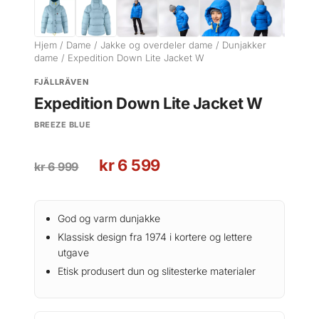
Hjem
/
Dame
/
Jakke og overdeler dame
/
Dunjakker
dame
/ Expedition Down Lite Jacket W
FJÄLLRÄVEN
Expedition Down Lite Jacket W
BREEZE BLUE
O
N
kr
6 599
kr
6 999
p
å
p
v
r
æ
God og varm dunjakke
i
r
Klassisk design fra 1974 i kortere og lettere
n
e
utgave
n
n
Etisk produsert dun og slitesterke materialer
e
d
l
e
i
p