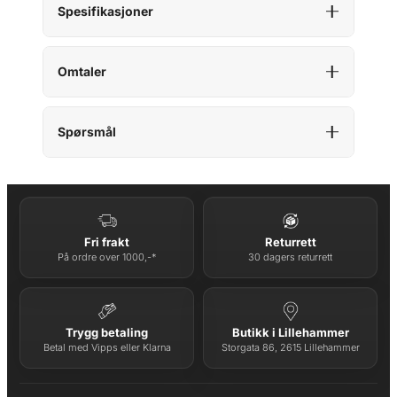
Spesifikasjoner
Omtaler
Spørsmål
Fri frakt
Returrett
På ordre over 1000,-*
30 dagers returrett
Trygg betaling
Butikk i Lillehammer
Betal med Vipps eller Klarna
Storgata 86, 2615 Lillehammer