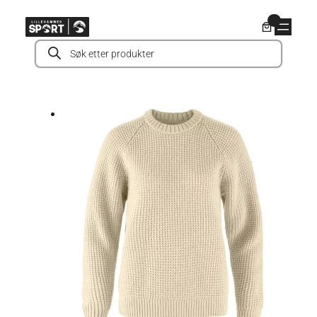
Hopp
0
til
Products
innhold
search