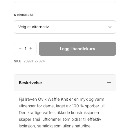
STØRRELSE
−
+
Legg i handlekurv
F
j
SKU:
28921-27824
ä
l
l
r
Beskrivelse
ä
v
Fjällräven Övik Waffle Knit er en myk og varm
e
ullgenser for dame, laget av 100 % sporbar ull.
n
Den kraftige vaffelstrikkede konstruksjonen
Ö
skaper små luftlommer som bidrar til effektiv
v
isolasjon, samtidig som ullens naturlige
i