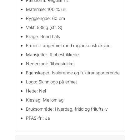
Passform: Regular fit
d
a
Materiale: 100 % ull
m
Rygglengde: 60 cm
e
Vekt: 535 g (str. S)
a
n
Krage: Rund hals
t
Ermer: Langermet med raglankonstruksjon
a
Mansjetter: Ribbestrikkede
l
l
Nederkant: Ribbestrikket
Egenskaper: Isolerende og fukttransporterende
Logo: Skinnlogo på ermet
Hette: Nei
Kleslag: Mellomlag
Bruksområde: Hverdag, fritid og friluftsliv
PFAS-fri: Ja