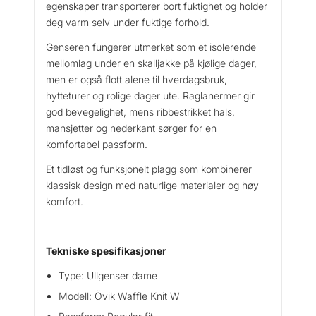
egenskaper transporterer bort fuktighet og holder
k
deg varm selv under fuktige forhold.
W
a
Genseren fungerer utmerket som et isolerende
f
mellomlag under en skalljakke på kjølige dager,
f
men er også flott alene til hverdagsbruk,
l
hytteturer og rolige dager ute. Raglanermer gir
e
god bevegelighet, mens ribbestrikket hals,
K
mansjetter og nederkant sørger for en
n
komfortabel passform.
i
t
Et tidløst og funksjonelt plagg som kombinerer
u
klassisk design med naturlige materialer og høy
l
komfort.
l
g
e
Tekniske spesifikasjoner
n
s
Type: Ullgenser dame
e
Modell: Övik Waffle Knit W
r