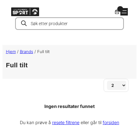
Hopp
0
til
Products
innhold
search
Hjem
/
Brands
/ Full tilt
Full tilt
Ingen resultater funnet
Du kan prøve å
resete filtrene
eller går til
forsiden