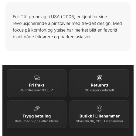
Full Tilt, grunnlagt i USA i 2006, er kjent for sine
revolusjonerende alpinstøvler med tre-delt design. Med
fokus på komfort og ytelse har merket blitt en favoritt
blant både frikjørere og parkentusiaster.
Fri frakt
Returrett
På ordre over 1000,-*
30 dagers returrett
Trygg betaling
Butikk i Lillehammer
Betal med Vipps eller Klarna
Storgata 86, 2615 Lillehammer