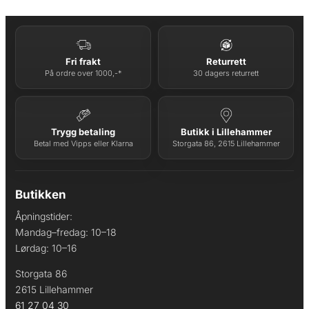
:
:
k
5
k
6
r
9
r
3
4
0
Fri frakt
Returrett
6
.
9
.
På ordre over 1000,-*
30 dagers returrett
9
0
9
0
.
.
Trygg betaling
Butikk i Lillehammer
Betal med Vipps eller Klarna
Storgata 86, 2615 Lillehammer
Butikken
Åpningstider:
Mandag–fredag: 10–18
Lørdag: 10–16
Storgata 86
2615 Lillehammer
61 27 04 30