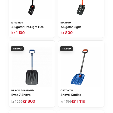
MAMMUT
MAMMUT
Alugator Pro Light Hoe
Alugator Light
kr
1 100
kr
800
BLACK DIAMOND
ORTOVOX
Evac 7 Shovel
Shovel Kodiak
kr
800
kr
1 119
O
N
O
N
kr
1 299
kr
1 599
p
å
p
å
p
v
p
v