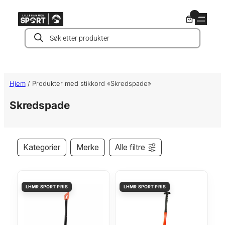
Hopp
0
til
Products
innhold
search
Hjem
/ Produkter med stikkord «Skredspade»
Skredspade
Kategorier
Merke
Alle filtre