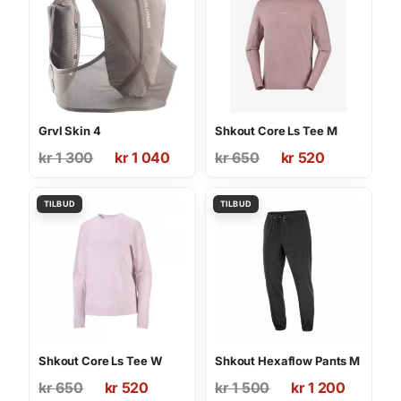
Grvl Skin 4
Shkout Core Ls Tee M
Opprinnelig
Nåværende
Opprinnelig
Nåværende
kr
1 300
kr
1 040
kr
650
kr
520
pris
pris
pris
pris
var:
er:
var:
er:
kr 1
kr 1
kr 650.
kr 520.
300.
040.
Shkout Core Ls Tee W
Shkout Hexaflow Pants M
Opprinnelig
Nåværende
Opprinnelig
Nåværende
kr
650
kr
520
kr
1 500
kr
1 200