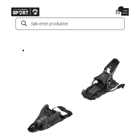
Hopp
0
til
Products
innhold
search