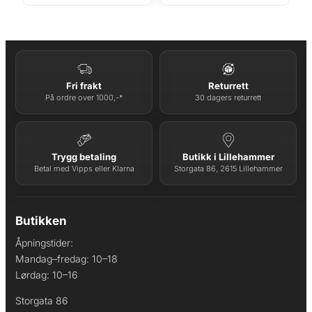
pris
pris
pris
pris
var:
er:
var:
er:
kr 650.
kr 520.
kr 1
kr 1
500.
200.
Fri frakt
Returrett
På ordre over 1000,-*
30 dagers returrett
Trygg betaling
Butikk i Lillehammer
Betal med Vipps eller Klarna
Storgata 86, 2615 Lillehammer
Butikken
Åpningstider:
Mandag–fredag: 10–18
Lørdag: 10–16
Storgata 86