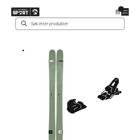
Hopp
0
til
Products
innhold
search