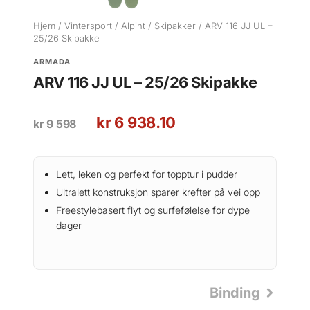
Hjem
/
Vintersport
/
Alpint
/
Skipakker
/ ARV 116 JJ UL –
25/26 Skipakke
ARMADA
ARV 116 JJ UL – 25/26 Skipakke
O
N
kr
6 938.10
kr
9 598
p
å
p
v
r
æ
Lett, leken og perfekt for topptur i pudder
i
r
Ultralett konstruksjon sparer krefter på vei opp
n
e
Freestylebasert flyt og surfefølelse for dype
n
n
dager
e
d
l
e
i
p
g
r
Binding
p
i