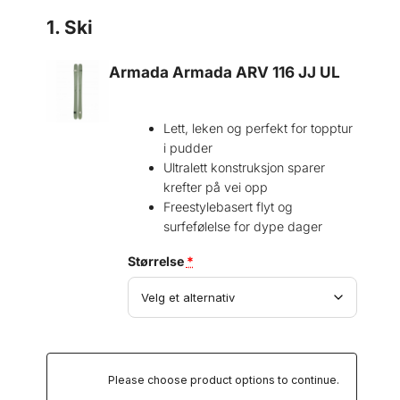
r
s
1
Ski
i
e
s
r
Armada Armada ARV 116 JJ UL
v
:
a
k
r
r
Lett, leken og perfekt for topptur
:
i pudder
k
6
Ultralett konstruksjon sparer
r
9
krefter på vei opp
3
Freestylebasert flyt og
9
8
surfefølelse for dype dager
5
.
(for
Størrelse
*
9
1
Armada
8
0
.
.
Armada
ARV
116
Please choose product options to continue.
JJ