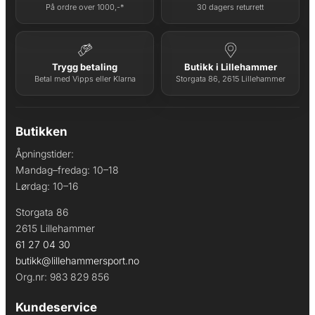
På ordre over 1000,-*
30 dagers returrett
Trygg betaling
Butikk i Lillehammer
Betal med Vipps eller Klarna
Storgata 86, 2615 Lillehammer
Butikken
Åpningstider:
Mandag–fredag: 10–18
Lørdag: 10–16
Storgata 86
2615 Lillehammer
61 27 04 30
butikk@lillehammersport.no
Org.nr: 983 829 856
Kundeservice