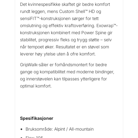
r
Det kvinnespesifikke skaftet gir bedre komfort
a
rundt leggen, mens Custom Shell™ HD og
D
sensiFIT™-konstruksjonen sørger for tett
u
omslutning og effektiv kraftoverføring. Exowrap™-
a
konstruksjonen kombinert med Power Spine gir
l
stabilitet, progressiv fleks og trygg støtte – selv
B
når tempoet øker. Resultatet er en støvel som
o
leverer høy ytelse uten å ofre komfort.
a
1
GripWalk-såler er forhåndsmontert for bedre
0
gange og kompatibilitet med moderne bindinger,
5
og innerstøvelen kan tilpasses ytterligere for
W
optimal komfort.
G
W
a
n
t
Spesifikasjoner
a
Bruksområde: Alpint / All-mountain
l
l
Flex: 105