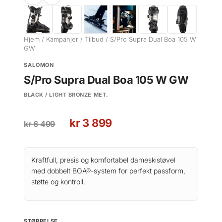
Hjem
/
Kampanjer
/
Tilbud
/ S/Pro Supra Dual Boa 105 W
GW
SALOMON
S/Pro Supra Dual Boa 105 W GW
BLACK / LIGHT BRONZE MET.
O
N
kr
3 899
kr
6 499
p
å
p
v
r
æ
Kraftfull, presis og komfortabel dameskistøvel
i
r
med dobbelt BOA®-system for perfekt passform,
n
e
støtte og kontroll.
n
n
e
d
l
e
STØRRELSE