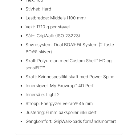
Stivhet: Hard
Lestbredde: Middels (100 mm)
Vekt: 1710 g per støvel
Såle: GripWalk (ISO 23223)
Snøresystem: Dual BOA® Fit System (2 faste
BOA®-skiver)
Skall: Polyuretan med Custom Shell™ HD og
sensiFIT™
Skaft: Kvinnespesifikt skaft med Power Spine
Innerstøvel: My Exowrap™ 4D Perf
Innersåle: Light 2
Stropp: Energyzer Velcro® 45 mm
Justering: 6 mm bakspoiler inkludert
Gangkomfort: GripWalk-pads forhåndsmontert