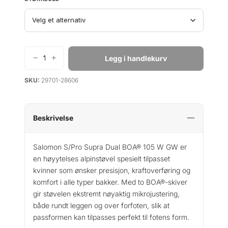
i
p
g
r
p
i
r
s
i
e
−
+
Legg i handlekurv
S
s
r
a
v
:
SKU:
29701-28606
l
a
k
o
r
r
m
:
o
Beskrivelse
k
3
n
S
r
8
Salomon S/Pro Supra Dual BOA® 105 W GW er
/
9
en høyytelses alpinstøvel spesielt tilpasset
P
6
9
kvinner som ønsker presisjon, kraftoverføring og
r
4
.
komfort i alle typer bakker. Med to BOA®-skiver
o
9
gir støvelen ekstremt nøyaktig mikrojustering,
S
9
både rundt leggen og over forfoten, slik at
u
.
passformen kan tilpasses perfekt til fotens form.
p