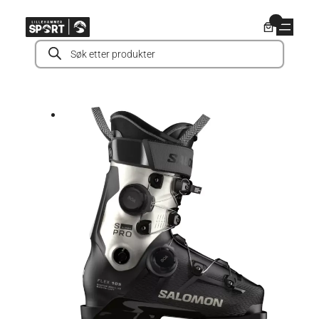
Hopp
0
til
Products
innhold
search