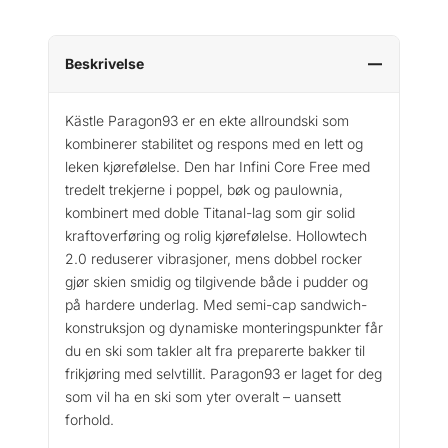
t
l
e
Beskrivelse
P
a
Kästle Paragon93 er en ekte allroundski som
r
kombinerer stabilitet og respons med en lett og
a
leken kjørefølelse. Den har Infini Core Free med
g
tredelt trekjerne i poppel, bøk og paulownia,
o
kombinert med doble Titanal-lag som gir solid
n
kraftoverføring og rolig kjørefølelse. Hollowtech
9
2.0 reduserer vibrasjoner, mens dobbel rocker
3
a
gjør skien smidig og tilgivende både i pudder og
n
på hardere underlag. Med semi-cap sandwich-
t
konstruksjon og dynamiske monteringspunkter får
a
du en ski som takler alt fra preparerte bakker til
l
frikjøring med selvtillit. Paragon93 er laget for deg
l
som vil ha en ski som yter overalt – uansett
forhold.