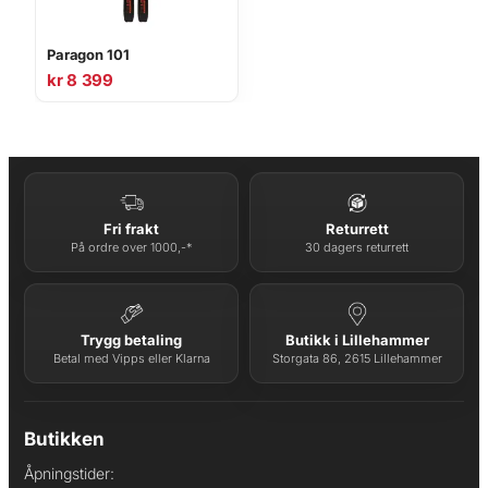
Paragon 101
kr
8 399
Fri frakt
Returrett
På ordre over 1000,-*
30 dagers returrett
Trygg betaling
Butikk i Lillehammer
Betal med Vipps eller Klarna
Storgata 86, 2615 Lillehammer
Butikken
Åpningstider: