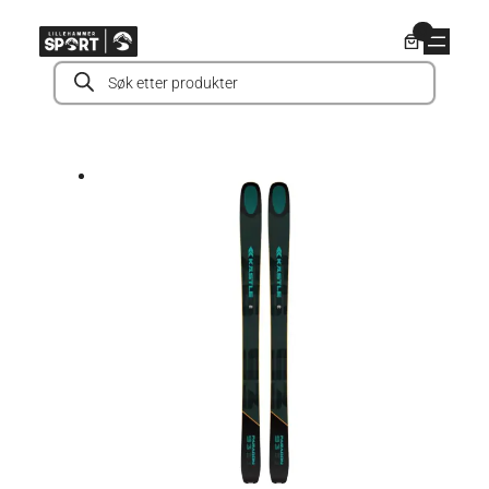
Hopp
0
til
Products
innhold
search