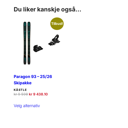
Du liker kanskje også…
Tilbud!
Paragon 93 – 25/26
Skipakke
KÄSTLE
O
N
kr
9 598
kr
9 438.10
p
å
p
v
Velg alternativ
r
æ
i
r
n
e
n
n