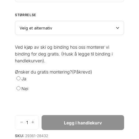
STØRRELSE
Ved kjøp av ski og binding hos oss monterer vi
binding for deg gratis. (Husk å legge til binding i
handlekurven).
Ønsker du gratis montering?
(Påkrevd)
Ja
Nei
−
+
Legg i handlekurv
K
ä
SKU:
29361-28432
s