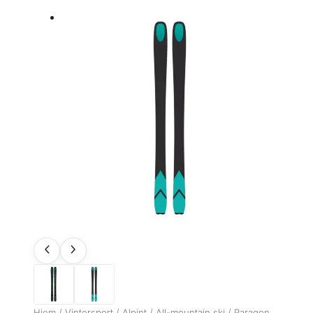
Hjem
/
Vintersport
/
Alpint
/
All-mountain ski
/ Paragon