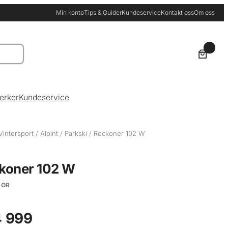
Min konto
Tips & Guider
Kundeservice
Kontakt oss
Om oss
0
erker
Kundeservice
Vintersport
/
Alpint
/
Parkski
/ Reckoner 102 W
koner 102 W
LOR
 999