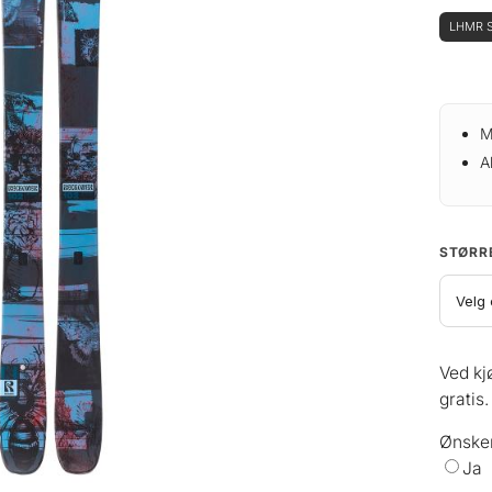
LHMR S
M
A
STØRR
Ved kj
gratis.
Ønsker
Ja