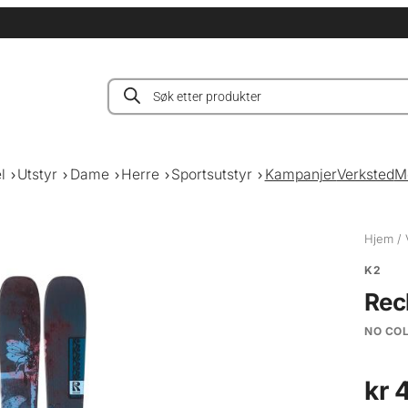
Products
search
l
Utstyr
Dame
Herre
Sportsutstyr
Kampanjer
Verksted
M
Hjem
/
K2
Rec
NO CO
kr
4