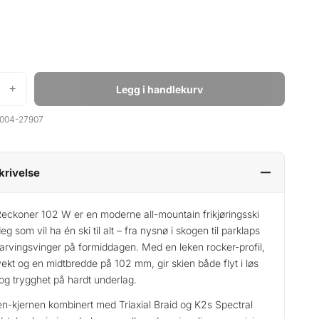
+
Legg i handlekurv
004-27907
krivelse
eckoner 102 W er en moderne all-mountain frikjøringsski
deg som vil ha én ski til alt – fra nysnø i skogen til parklaps
arvingsvinger på formiddagen. Med en leken rocker-profil,
vekt og en midtbredde på 102 mm, gir skien både flyt i løs
og trygghet på hardt underlag.
n-kjernen kombinert med Triaxial Braid og K2s Spectral