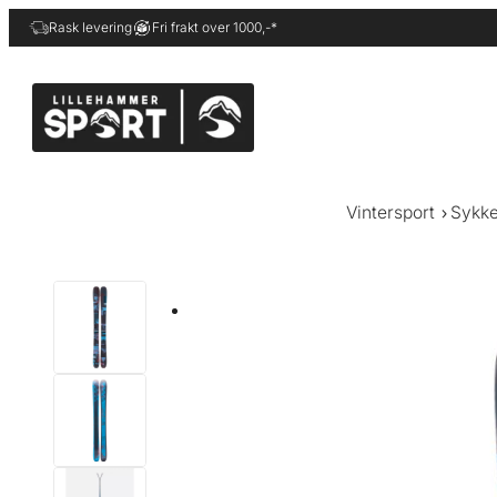
Hopp
Rask levering
Fri frakt over 1000,-*
til
innhold
Vintersport
Sykke