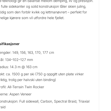
d-teknologi gir en balanse mellom demping, liv og presisjon.
fulle sidekanter og solid konstruksjon tåler skien juling,
idig som den forblir kvikk og lettmanøvrert – perfekt for
nelige kjørere som vil utfordre hele fjellet.
ifikasjoner
engder: 149, 156, 163, 170, 177 cm
ål: 134–102–127 mm
adius: 14.3 m @ 163 cm
ekt: ca. 1500 g per ski (750 g oppgitt uten plate virker
riktig, trolig per halvski uten binding)
rofil: All-Terrain Twin Rocker
jerne: Aspen Veneer
onstruksjon: Full sidewall, Carbon, Spectral Braid, Triaxial
raid