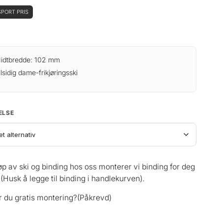
PORT PRIS
idtbredde: 102 mm
llsidig dame-frikjøringsski
ELSE
øp av ski og binding hos oss monterer vi binding for deg
 (Husk å legge til binding i handlekurven).
 du gratis montering?
(Påkrevd)