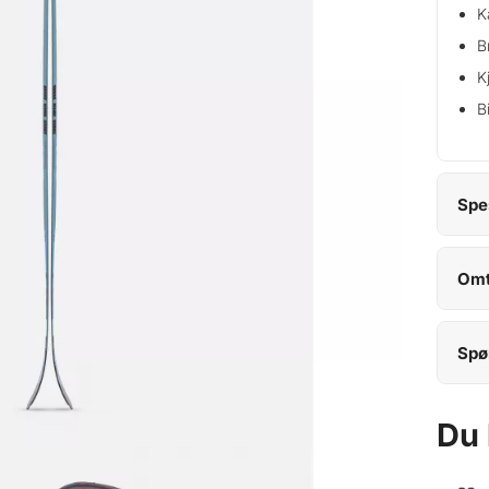
K
B
K
B
Spe
Omt
Spø
Du 