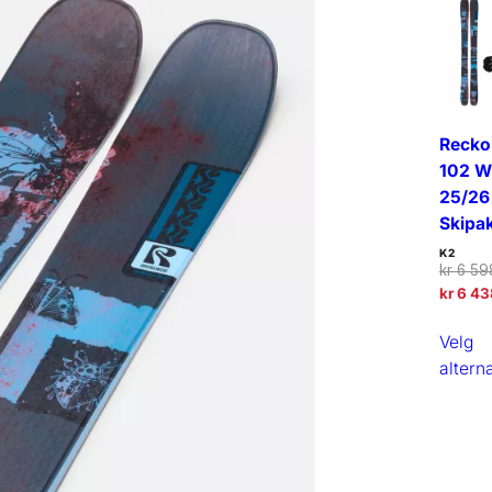
Recko
102 W
25/26
Skipa
K2
kr
6 59
kr
6 43
Velg
altern