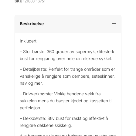
SKU:
21808-16751
Beskrivelse
Inkludert:
– Stor børste: 360 grader av supermyk, slitesterk
bust for rengjøring over hele din elskede sykkel.
– Detaljbørste: Perfekt for trange områder som er
vanskelige å rengjøre som dempere, seteskinner,
nav og mer.
– Drivverkbørste: Vinkle hendene vekk fra
sykkelen mens du børster kjedet og kassetten til
perfeksjon.
– Dekkbørste: Stiv bust for raskt og effektivt å
rengjøre dekkene skikkelig.
Alle børstene er laget av bøketre med voksbelegg