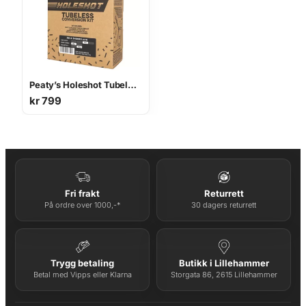
Peaty’s Holeshot Tubeless Conversion Kit 32mm – Enduro / DH
kr
799
Fri frakt
Returrett
På ordre over 1000,-*
30 dagers returrett
Trygg betaling
Butikk i Lillehammer
Betal med Vipps eller Klarna
Storgata 86, 2615 Lillehammer