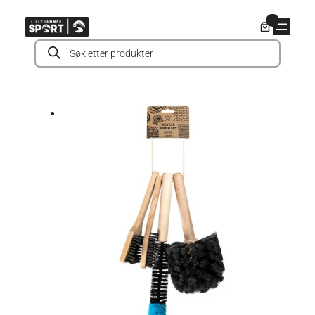
Hopp
0
til
Products
innhold
search