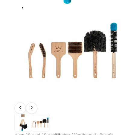
Hjem
/
Sykkel
/
Sykkeltilbehør
/
Vedlikehold
/ Peaty’s