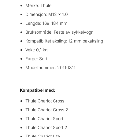
0
Merke: Thule
1
Dimensjon: M12 x 1.0
6
9
Lengde: 169–184 mm
–
Bruksområde: Feste av sykkelvogn
1
Kompatibilitet aksling: 12 mm bakaksling
8
4
Vekt: 0,1 kg
m
Farge: Sort
m
Modellnummer: 20110811
a
n
t
a
Kompatibel med:
l
Thule Chariot Cross
l
Thule Chariot Cross 2
Thule Chariot Sport
Thule Chariot Sport 2
Thule Chariot Lite