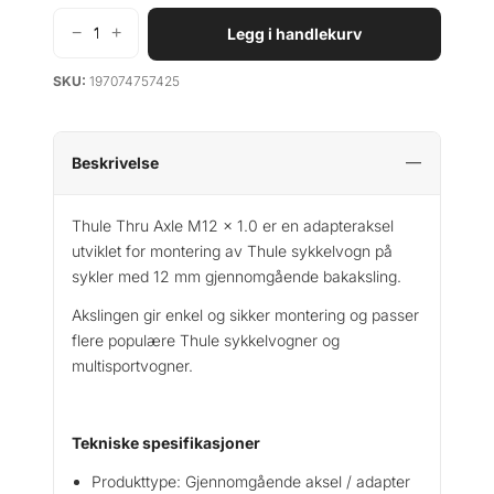
−
+
Legg i handlekurv
T
h
SKU:
197074757425
u
l
e
T
Beskrivelse
h
r
Thule Thru Axle M12 x 1.0 er en adapteraksel
u
utviklet for montering av Thule sykkelvogn på
A
sykler med 12 mm gjennomgående bakaksling.
x
l
Akslingen gir enkel og sikker montering og passer
e
flere populære Thule sykkelvogner og
M
multisportvogner.
1
2
x
Tekniske spesifikasjoner
1
.
Produkttype: Gjennomgående aksel / adapter