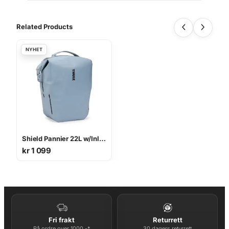
Related Products
Shield Pannier 22L w/Inlock
kr
1 099
Fri frakt
Returrett
På ordre over 1000,-*
30 dagers returrett