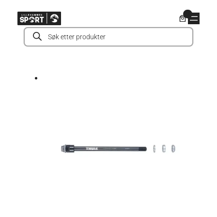
Hopp
0
til
Products
innhold
search