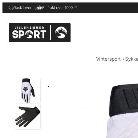
Hopp
Rask levering
Fri frakt over 1000,-*
til
innhold
Vintersport
Sykke