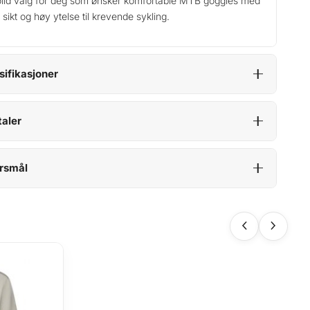
olid valg for deg som ønsker komfortable MTB goggles med
 sikt og høy ytelse til krevende sykling.
sifikasjoner
aler
rsmål