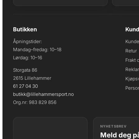
Butikken
Kund
Åpningstider:
Kunde
Mandag–fredag: 10–18
Retur
Lørdag: 10–16
Frakt 
Rekla
Storgata 86
2615 Lillehammer
Kjøpsv
61 27 04 30
Perso
butikk@lillehammersport.no
Org.nr: 983 829 856
NYHETSBREV
Meld deg på