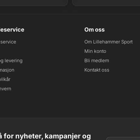
eservice
Om oss
service
Om Lillehammer Sport
Min konto
og levering
Bli medlem
masjon
Kontakt oss
ilkår
nvern
 for nyheter, kampanjer og