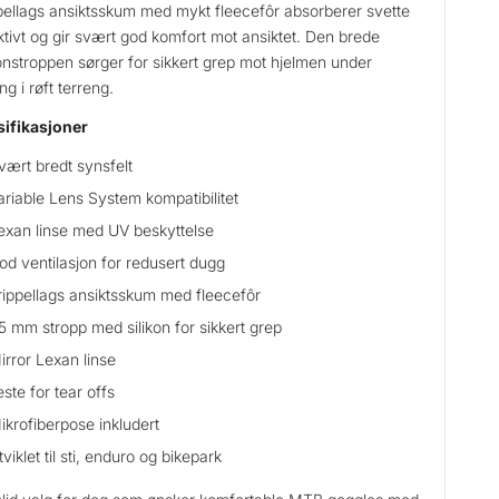
pellags ansiktsskum med mykt fleecefôr absorberer svette
ktivt og gir svært god komfort mot ansiktet. Den brede
konstroppen sørger for sikkert grep mot hjelmen under
ng i røft terreng.
ifikasjoner
vært bredt synsfelt
ariable Lens System kompatibilitet
exan linse med UV beskyttelse
od ventilasjon for redusert dugg
rippellags ansiktsskum med fleecefôr
5 mm stropp med silikon for sikkert grep
irror Lexan linse
este for tear offs
ikrofiberpose inkludert
tviklet til sti, enduro og bikepark