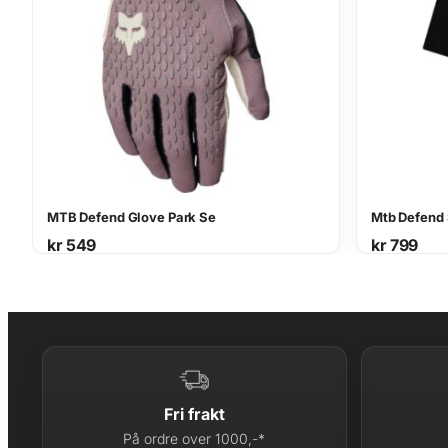
MTB Defend Glove Park Se
Mtb Defend 
kr
549
kr
799
Fri frakt
På ordre over 1000,-*