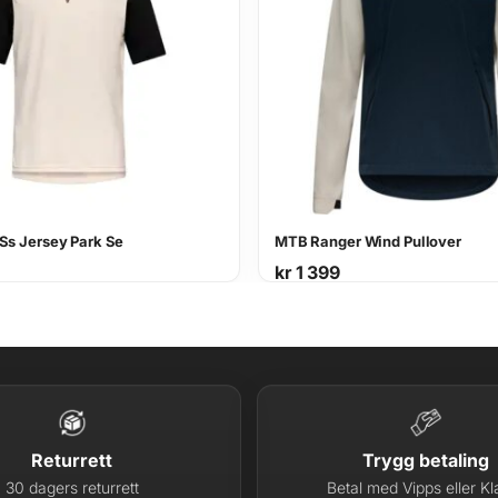
Ss Jersey Park Se
MTB Ranger Wind Pullover
kr
1 399
Returrett
Trygg betaling
30 dagers returrett
Betal med Vipps eller Kl