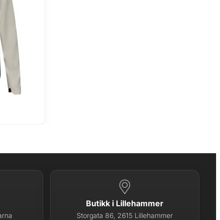
Butikk i Lillehammer
arna
Storgata 86, 2615 Lillehammer