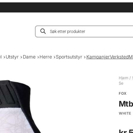
Products
search
l
Utstyr
Dame
Herre
Sportsutstyr
Kampanjer
Verksted
M
Hjem
/
Se
FOX
Mtb
WHITE
kr
5