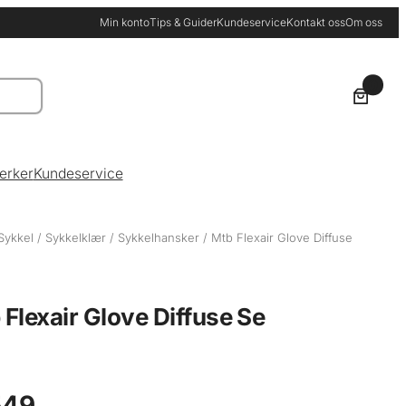
Min konto
Tips & Guider
Kundeservice
Kontakt oss
Om oss
0
erker
Kundeservice
Sykkel
/
Sykkelklær
/
Sykkelhansker
/ Mtb Flexair Glove Diffuse
 Flexair Glove Diffuse Se
49