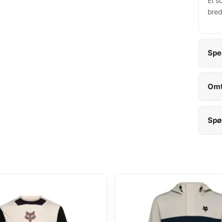
Et s
bred
Spe
Omt
Spø