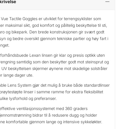
krivelse
Vue Tactile Goggles er utviklet for terrengsyklister som
er maksimal sikt, god komfort og pålitelig beskyttelse til sti,
ro og bikepark. Den brede konstruksjonen gir svært godt
syn og bedre oversikt gjennom tekniske partier og høy fart i
enget.
forhåndsbuede Lexan linsen gir klar og presis optikk uten
rengning samtidig som den beskytter godt mot steinsprut og
. UV beskyttelsen skjermer øynene mot skadelige solstråler
r lange dager ute.
able Lens System gjør det mulig å bruke både standardlinser
prøytestøpte linser i samme ramme for ekstra fleksibilitet
ulike lysforhold og preferanser.
effektive ventilasjonssystemet med 360 graders
gjennomstrømning bidrar til å redusere dugg og holder
lene komfortable gjennom lange og intensive sykkeløkter.