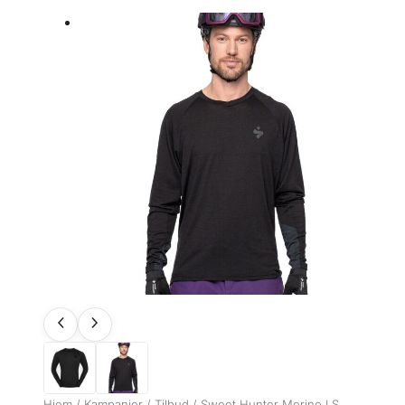
Hjem
/
Kampanjer
/
Tilbud
/ Sweet Hunter Merino LS