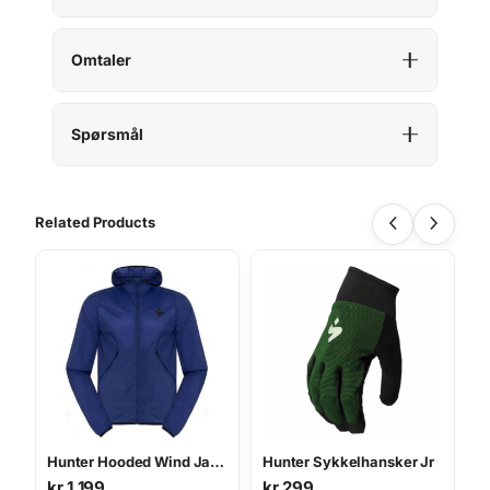
Omtaler
Spørsmål
Related Products
Hunter Hooded Wind Jacket M
Hunter Sykkelhansker Jr
kr
1 199
kr
299