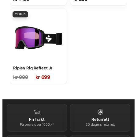
Ripley Rig Reflect Jr
Opprinnelig
Nåværende
kr
999
kr
699
pris
pris
var:
er:
kr 999.
kr 699.
Fri frakt
Returrett
På ordre over 1000,-*
30 dagers returrett