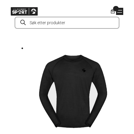
Hopp
0
til
Products
innhold
search