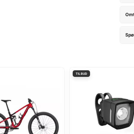
Omt
Spø