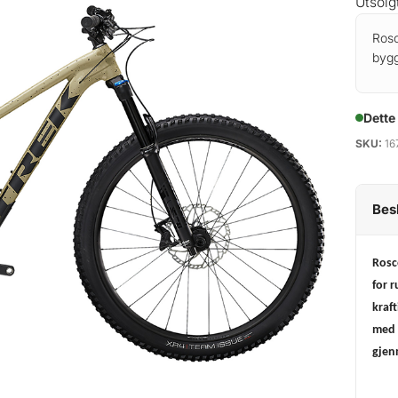
Utsolg
Rosc
bygg
Dette
SKU:
16
Bes
Rosc
for 
kraf
med 
gjen