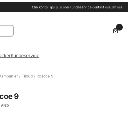
Min konto
Tips & Guider
Kundeservice
Kontakt oss
Om oss
0
erker
Kundeservice
Kampanjer
/
Tilbud
/ Roscoe 9
coe 9
SAND