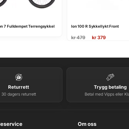
en 7 Fulldempet Terrengsykkel
Ion 100 R Sykkellykt Front
Opprinnelig
Nåværende
kr
479
kr
379
pris
pris
var:
er:
kr 479.
kr 379.
Returrett
Trygg betaling
30 dagers returrett
Betal med Vipps eller Kl
eservice
Om oss