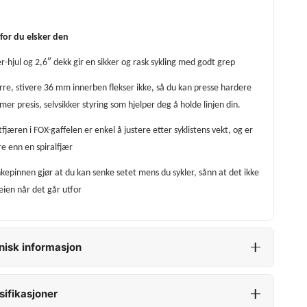
for du elsker den
r-hjul og 2,6″ dekk gir en sikker og rask sykling med godt grep
rre, stivere 36 mm innerben flekser ikke, så du kan presse hardere
er presis, selvsikker styring som hjelper deg å holde linjen din.
tfjæren i FOX-gaffelen er enkel å justere etter syklistens vekt, og er
re enn en spiralfjær
kepinnen gjør at du kan senke setet mens du sykler, sånn at det ikke
veien når det går utfor
nisk informasjon
sifikasjoner