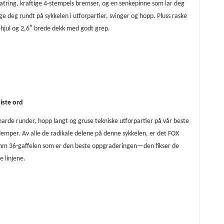
latring, kraftige 4-stempels bremser, og en senkepinne som lar deg
e deg rundt på sykkelen i utforpartier, svinger og hopp. Pluss raske
hjul og 2,6″ brede dekk med godt grep.
iste ord
harde runder, hopp langt og gruse tekniske utforpartier på vår beste
emper. Av alle de radikale delene på denne sykkelen, er det FOX
hm 36-gaffelen som er den beste oppgraderingen—den fikser de
e linjene.