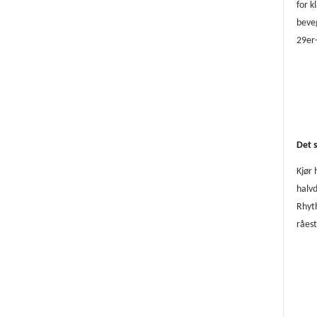
for k
beveg
29er-
Det s
Kjør 
halvd
Rhyt
råest