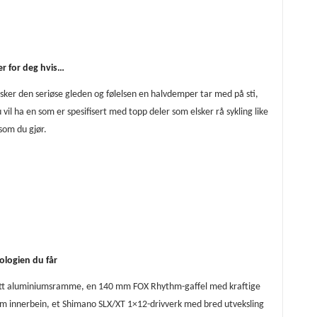
er for deg hvis…
sker den seriøse gleden og følelsen en halvdemper tar med på sti,
 vil ha en som er spesifisert med topp deler som elsker rå sykling like
som du gjør.
ologien du får
ett aluminiumsramme, en 140 mm FOX Rhythm-gaffel med kraftige
m innerbein, et Shimano SLX/XT 1×12-drivverk med bred utveksling