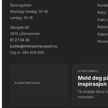
Åpningstider:
Kunde
Mandag–fredag: 10–18
Retur
Lørdag: 10–16
Frakt 
Rekla
Storgata 86
2615 Lillehammer
Kjøpsv
61 27 04 30
Perso
butikk@lillehammersport.no
Org.nr: 983 829 856
NYHETSBREV
Meld deg på
inspirasjon
KUNDEOMTALER
Få utvalgte tilbud, 
innboksen.