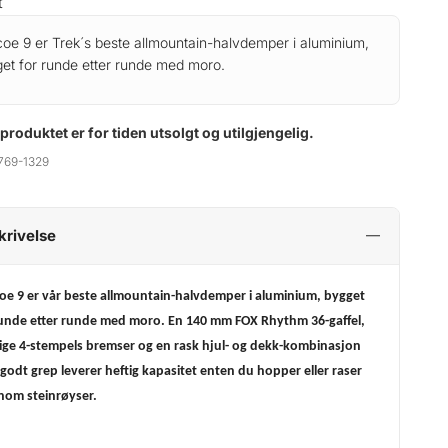
t
oe 9 er Trek´s beste allmountain-halvdemper i aluminium,
et for runde etter runde med moro.
 produktet er for tiden utsolgt og utilgjengelig.
769-1329
krivelse
oe 9 er vår beste allmountain-halvdemper i aluminium, bygget
runde etter runde med moro. En 140 mm FOX Rhythm 36-gaffel,
tige 4-stempels bremser og en rask hjul- og dekk-kombinasjon
godt grep leverer heftig kapasitet enten du hopper eller raser
nom steinrøyser.