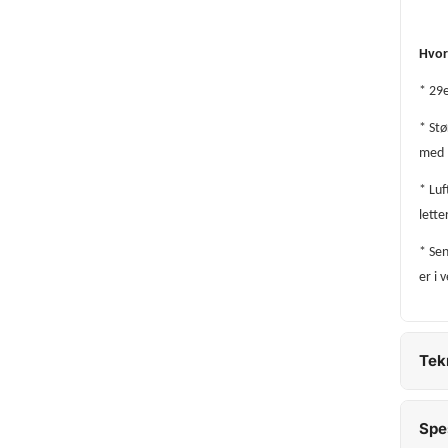
Hvor
* 29e
* Stø
med m
* Luf
lette
* Sen
er i 
Tek
Spe