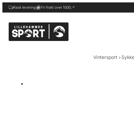
Hopp
Rask levering
Fri frakt over 1000,-*
til
innhold
Vintersport
Sykke