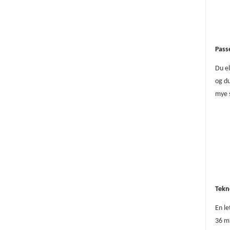
Pass
Du el
og du
mye 
Tekn
En l
36 m