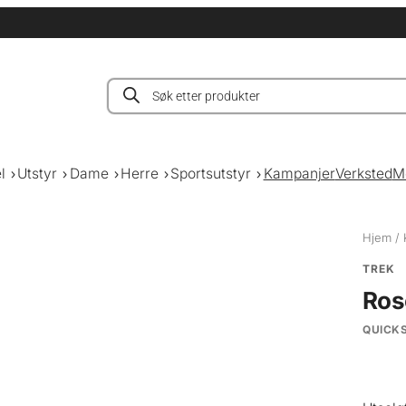
Products
search
l
Utstyr
Dame
Herre
Sportsutstyr
Kampanjer
Verksted
M
Hjem
/
TREK
Ros
QUICK