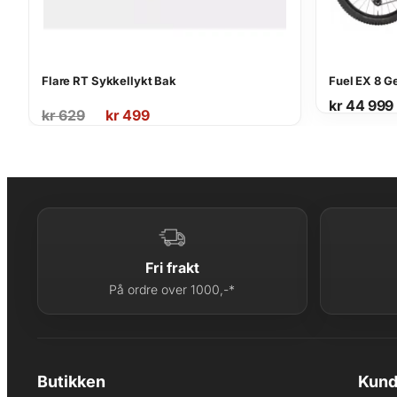
Flare RT Sykkellykt Bak
Fuel EX 8 G
Opprinnelig
Nåværende
kr
44 999
kr
629
kr
499
pris
pris
var:
er:
kr 629.
kr 499.
Fri frakt
På ordre over 1000,-*
Butikken
Kund