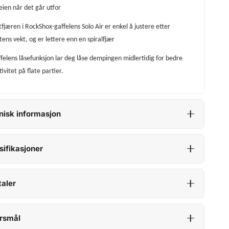
veien når det går utfor
tfjæren i RockShox-gaffelens Solo Air er enkel å justere etter
stens vekt, og er lettere enn en spiralfjær
felens låsefunksjon lar deg låse dempingen midlertidig for bedre
tivitet på flate partier.
nisk informasjon
sifikasjoner
aler
rsmål