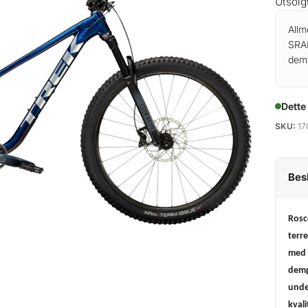
Utsolg
Allm
SRAM
dem
Dette
SKU:
17
Bes
Rosco
terr
med 
dempe
unde
kval