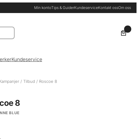
Min konto
Tips & Guider
Kundeservice
Kontakt oss
Om oss
0
erker
Kundeservice
Kampanjer
/
Tilbud
/ Roscoe 8
coe 8
NNE BLUE