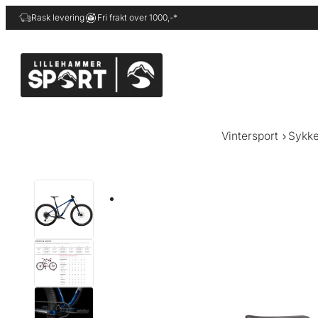
Hopp
Rask levering
Fri frakt over 1000,-*
til
innhold
Vintersport
Sykke