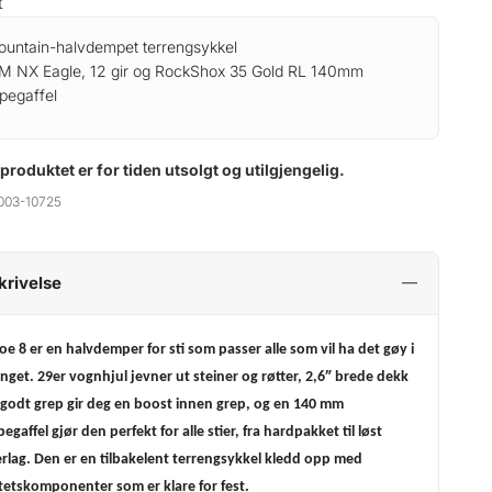
t
ountain-halvdempet terrengsykkel
 NX Eagle, 12 gir og RockShox 35 Gold RL 140mm
pegaffel
 produktet er for tiden utsolgt og utilgjengelig.
003-10725
krivelse
e 8 er en halvdemper for sti som passer alle som vil ha det gøy i
enget. 29er vognhjul jevner ut steiner og røtter, 2,6″ brede dekk
godt grep gir deg en boost innen grep, og en 140 mm
gaffel gjør den perfekt for alle stier, fra hardpakket til løst
rlag. Den er en tilbakelent terrengsykkel kledd opp med
itetskomponenter som er klare for fest.