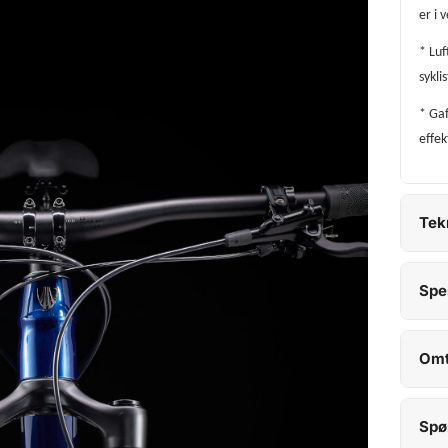
er i 
* Luf
sykli
* Gaf
effek
Tek
Spe
Omt
Spø