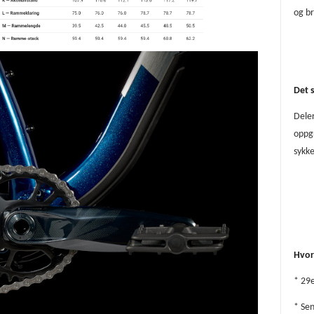
og b
Det s
Deler
oppgr
sykke
Hvor
* 29e
* Sen