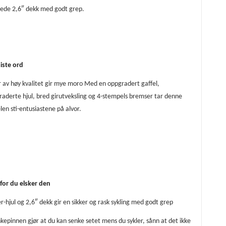
rede 2,6″ dekk med godt grep.
iste ord
 av høy kvalitet gir mye moro Med en oppgradert gaffel,
aderte hjul, bred girutveksling og 4-stempels bremser tar denne
len sti-entusiastene på alvor.
for du elsker den
r-hjul og 2,6″ dekk gir en sikker og rask sykling med godt grep
kepinnen gjør at du kan senke setet mens du sykler, sånn at det ikke