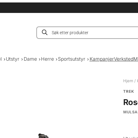
Products
search
l
Utstyr
Dame
Herre
Sportsutstyr
Kampanjer
Verksted
M
Hjem
/
TREK
Ros
MULSA