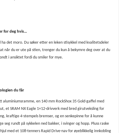
er for deg hvis…
l ha det moro. Du søker etter en leken stisykkel med kvalitetsdeler
at når du er ute på stien, trenger du kun å bekymre deg over at du
ondt i ansiktet fordi du smiler for mye.
ologien du får
ett aluminiumsramme, en 140 mm RockShox 35 Gold-gaffel med
ut, et SRAM NX Eagle 1×12-drivverk med bred girutveksling for
ing, kraftige 4-stempels bremser, og en senkepinne for å kunne
e seg rundt på sykkelen ned bakker, i svinger og hopp. Pluss raske
hjul med et 108-tenners Rapid Drive-nav for øyeblikkelig innkobling