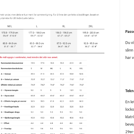
Pass
Du vi
sånn 
har v
Tekn
En l
locko
klatr
beveg
29er-