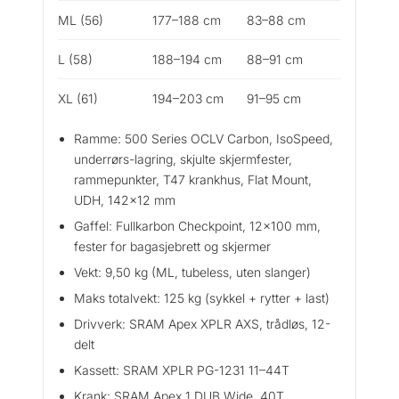
ML (56)
177–188 cm
83–88 cm
L (58)
188–194 cm
88–91 cm
XL (61)
194–203 cm
91–95 cm
Ramme: 500 Series OCLV Carbon, IsoSpeed,
underrørs-lagring, skjulte skjermfester,
rammepunkter, T47 krankhus, Flat Mount,
UDH, 142×12 mm
Gaffel: Fullkarbon Checkpoint, 12×100 mm,
fester for bagasjebrett og skjermer
Vekt: 9,50 kg (ML, tubeless, uten slanger)
Maks totalvekt: 125 kg (sykkel + rytter + last)
Drivverk: SRAM Apex XPLR AXS, trådløs, 12-
delt
Kassett: SRAM XPLR PG-1231 11–44T
Krank: SRAM Apex 1 DUB Wide, 40T