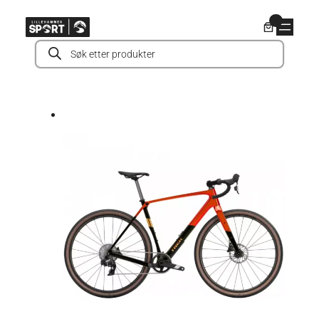
Hopp
0
til
Products
innhold
search