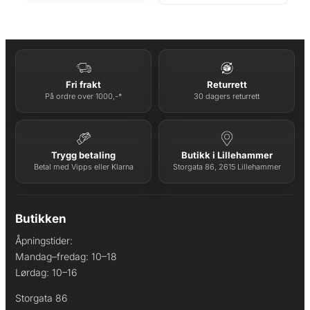
pris
pris
var:
er:
kr 479.
kr 379.
Fri frakt
Returrett
På ordre over 1000,-*
30 dagers returrett
Trygg betaling
Butikk i Lillehammer
Betal med Vipps eller Klarna
Storgata 86, 2615 Lillehammer
Butikken
Åpningstider:
Mandag–fredag: 10–18
Lørdag: 10–16
Storgata 86