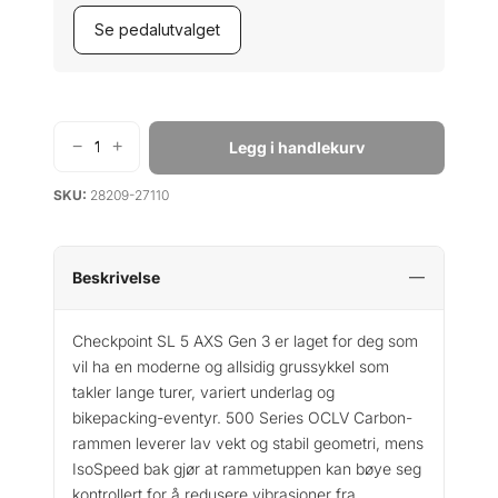
Se pedalutvalget
−
+
Legg i handlekurv
T
r
SKU:
28209-27110
e
k
C
h
Beskrivelse
e
c
Checkpoint SL 5 AXS Gen 3 er laget for deg som
k
vil ha en moderne og allsidig grussykkel som
p
takler lange turer, variert underlag og
o
bikepacking-eventyr. 500 Series OCLV Carbon-
i
rammen leverer lav vekt og stabil geometri, mens
n
IsoSpeed bak gjør at rammetuppen kan bøye seg
t
kontrollert for å redusere vibrasjoner fra
S