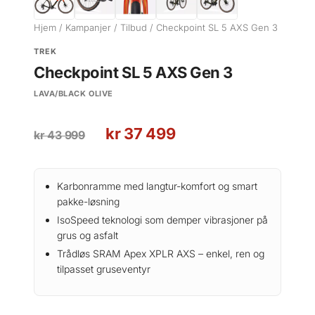
Hjem
/
Kampanjer
/
Tilbud
/ Checkpoint SL 5 AXS Gen 3
TREK
Checkpoint SL 5 AXS Gen 3
LAVA/BLACK OLIVE
O
N
kr
37 499
kr
43 999
p
å
p
v
r
æ
Karbonramme med langtur-komfort og smart
i
r
pakke-løsning
n
e
IsoSpeed teknologi som demper vibrasjoner på
n
n
grus og asfalt
e
d
Trådløs SRAM Apex XPLR AXS – enkel, ren og
l
e
tilpasset gruseventyr
i
p
g
r