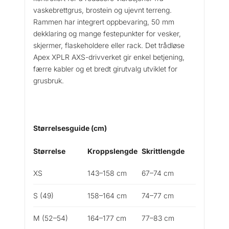
L
vaskebrettgrus, brostein og ujevnt terreng.
5
Rammen har integrert oppbevaring, 50 mm
A
dekklaring og mange festepunkter for vesker,
X
skjermer, flaskeholdere eller rack. Det trådløse
S
Apex XPLR AXS-drivverket gir enkel betjening,
G
færre kabler og et bredt girutvalg utviklet for
e
grusbruk.
n
3
a
n
Størrelsesguide (cm)
t
a
Størrelse
Kroppslengde
Skrittlengde
l
l
XS
143–158 cm
67–74 cm
S (49)
158–164 cm
74–77 cm
M (52–54)
164–177 cm
77–83 cm