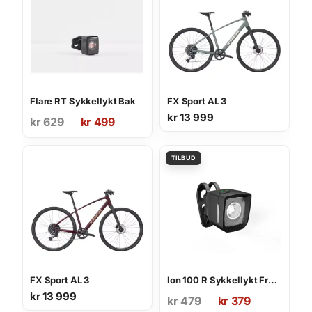
Flare RT Sykkellykt Bak
FX Sport AL 3
Opprinnelig
Nåværende
kr
13 999
kr
629
kr
499
pris
pris
var:
er:
kr 629.
kr 499.
FX Sport AL 3
Ion 100 R Sykkellykt Front
kr
13 999
Opprinnelig
Nåværende
kr
479
kr
379