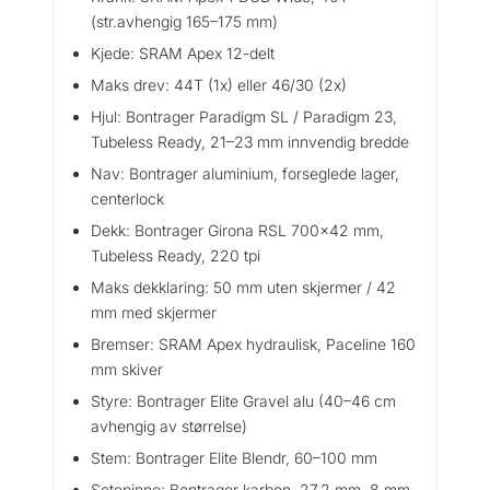
(str.avhengig 165–175 mm)
Kjede: SRAM Apex 12-delt
Maks drev: 44T (1x) eller 46/30 (2x)
Hjul: Bontrager Paradigm SL / Paradigm 23,
Tubeless Ready, 21–23 mm innvendig bredde
Nav: Bontrager aluminium, forseglede lager,
centerlock
Dekk: Bontrager Girona RSL 700×42 mm,
Tubeless Ready, 220 tpi
Maks dekklaring: 50 mm uten skjermer / 42
mm med skjermer
Bremser: SRAM Apex hydraulisk, Paceline 160
mm skiver
Styre: Bontrager Elite Gravel alu (40–46 cm
avhengig av størrelse)
Stem: Bontrager Elite Blendr, 60–100 mm
Setepinne: Bontrager karbon, 27,2 mm, 8 mm