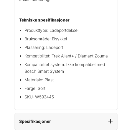
l
l
a
Tekniske spesifikasjoner
n
t
Produkttype: Ladeportdeksel
+
Bruksområde: Elsykkel
/
Plassering: Ladeport
D
Kompatibilitet: Trek Allant+ / Diamant Zouma
i
a
Kompatibilitet system: Ikke kompatibel med
m
Bosch Smart System
a
Materiale: Plast
n
Farge: Sort
t
Z
SKU: W593445
o
u
m
a
Spesifikasjoner
a