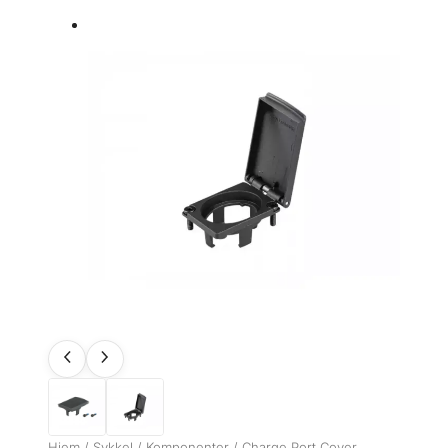
Hjem
/
Sykkel
/
Komponenter
/ Charge Port Cover