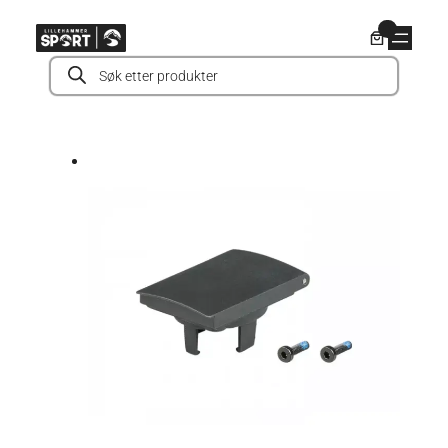
Hopp
0
til
Products
innhold
search