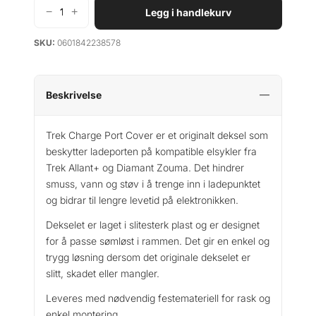
−
+
Legg i handlekurv
T
r
SKU:
0601842238578
e
k
C
h
Beskrivelse
a
r
Trek Charge Port Cover er et originalt deksel som
g
beskytter ladeporten på kompatible elsykler fra
e
Trek Allant+ og Diamant Zouma. Det hindrer
P
smuss, vann og støv i å trenge inn i ladepunktet
o
og bidrar til lengre levetid på elektronikken.
r
t
Dekselet er laget i slitesterk plast og er designet
C
for å passe sømløst i rammen. Det gir en enkel og
o
trygg løsning dersom det originale dekselet er
v
slitt, skadet eller mangler.
e
r
Leveres med nødvendig festemateriell for rask og
A
enkel montering.