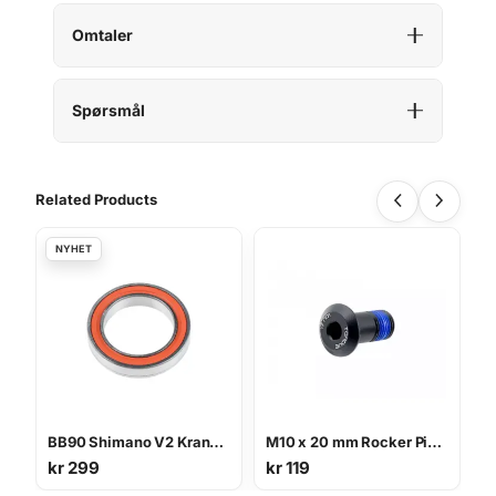
n
t
Omtaler
a
l
l
Spørsmål
Related Products
BB90 Shimano V2 Kranklager 37,1 x 25 x 7 mm
M10 x 20 mm Rocker Pivot Bolt til Fulldempet Sykkel
kr
299
kr
119