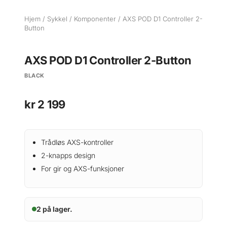
Hjem
/
Sykkel
/
Komponenter
/ AXS POD D1 Controller 2-
Button
AXS POD D1 Controller 2-Button
BLACK
kr
2 199
Trådløs AXS-kontroller
2-knapps design
For gir og AXS-funksjoner
2 på lager.