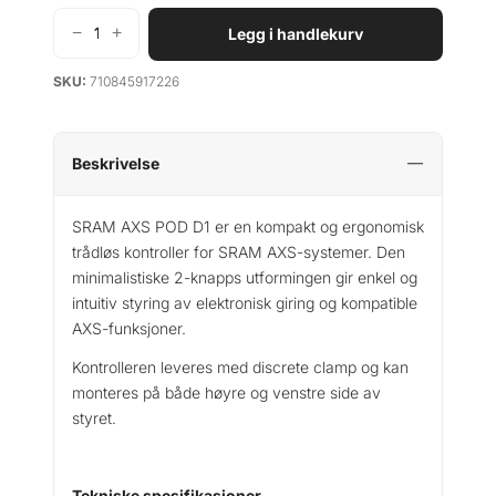
−
+
Legg i handlekurv
S
r
SKU:
710845917226
a
m
A
X
Beskrivelse
S
P
SRAM AXS POD D1 er en kompakt og ergonomisk
O
trådløs kontroller for SRAM AXS-systemer. Den
D
minimalistiske 2-knapps utformingen gir enkel og
D
intuitiv styring av elektronisk giring og kompatible
1
AXS-funksjoner.
C
o
Kontrolleren leveres med discrete clamp og kan
n
monteres på både høyre og venstre side av
t
styret.
r
o
l
Tekniske spesifikasjoner