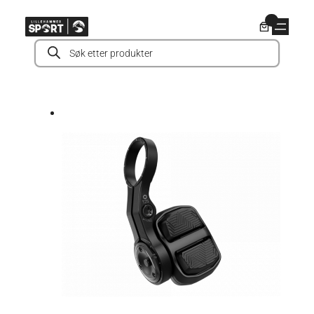
Hopp
0
til
Products
innhold
search