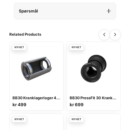
Spørsmål
Related Products
BB30 Kranklagerlager 42 x 30 x 7 mm
BB30 PressFit 30 Kranklager 68/92 mm
kr
499
kr
699