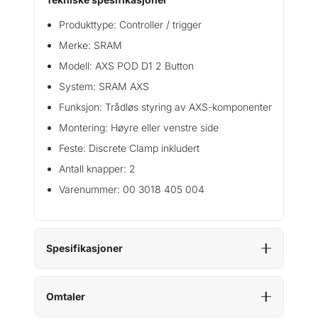
l
e
Produkttype: Controller / trigger
r
Merke: SRAM
2
Modell: AXS POD D1 2 Button
-
B
System: SRAM AXS
u
Funksjon: Trådløs styring av AXS-komponenter
t
Montering: Høyre eller venstre side
t
o
Feste: Discrete Clamp inkludert
n
Antall knapper: 2
a
Varenummer: 00 3018 405 004
n
t
a
l
Spesifikasjoner
l
Omtaler