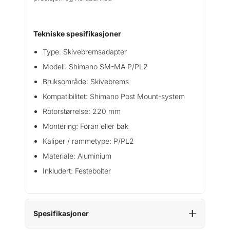
m
s
a
Tekniske spesifikasjoner
d
a
Type: Skivebremsadapter
p
Modell: Shimano SM-MA P/PL2
t
Bruksområde: Skivebrems
e
r
Kompatibilitet: Shimano Post Mount-system
a
Rotorstørrelse: 220 mm
n
Montering: Foran eller bak
t
a
Kaliper / rammetype: P/PL2
l
Materiale: Aluminium
l
Inkludert: Festebolter
Spesifikasjoner