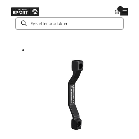
Hopp
0
til
Products
innhold
search