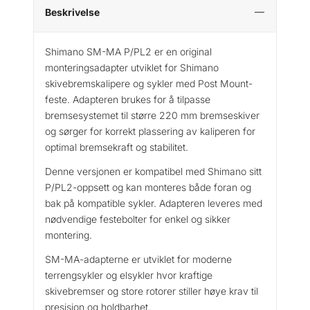
n
Beskrivelse
o
S
Shimano SM-MA P/PL2 er en original
M
monteringsadapter utviklet for Shimano
-
skivebremskalipere og sykler med Post Mount-
M
feste. Adapteren brukes for å tilpasse
A
bremsesystemet til større 220 mm bremseskiver
P
og sørger for korrekt plassering av kaliperen for
/
optimal bremsekraft og stabilitet.
P
L
Denne versjonen er kompatibel med Shimano sitt
2
P/PL2-oppsett og kan monteres både foran og
s
bak på kompatible sykler. Adapteren leveres med
k
nødvendige festebolter for enkel og sikker
i
montering.
v
e
SM-MA-adapterne er utviklet for moderne
b
terrengsykler og elsykler hvor kraftige
r
skivebremser og store rotorer stiller høye krav til
e
presisjon og holdbarhet.