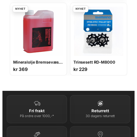
Mineralolje Bremsevæske 1L
Trinsesett RD-M8000
kr
369
kr
229
Fri frakt
Returrett
På ordre over 1000,-*
30 dagers returrett