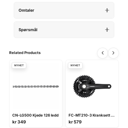
Omtaler
Spørsmål
Related Products
CN-LG500 Kjede 126 ledd
FC-MT210-3 Kranksett 40-30-22T 175 mm
kr
349
kr
579