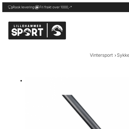
Hopp
Rask levering
Fri frakt over 1000,-*
til
innhold
Vintersport
Sykke