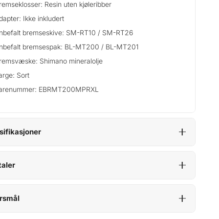
remseklosser: Resin uten kjøleribber
dapter: Ikke inkludert
nbefalt bremseskive: SM-RT10 / SM-RT26
nbefalt bremsespak: BL-MT200 / BL-MT201
remsvæske: Shimano mineralolje
arge: Sort
arenummer: EBRMT200MPRXL
sifikasjoner
aler
rsmål