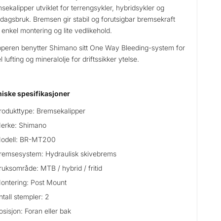
sekalipper utviklet for terrengsykler, hybridsykler og
dagsbruk. Bremsen gir stabil og forutsigbar bremsekraft
enkel montering og lite vedlikehold.
pperen benytter Shimano sitt One Way Bleeding-system for
l lufting og mineralolje for driftssikker ytelse.
iske spesifikasjoner
rodukttype: Bremsekalipper
erke: Shimano
odell: BR-MT200
remsesystem: Hydraulisk skivebrems
ruksområde: MTB / hybrid / fritid
ontering: Post Mount
ntall stempler: 2
osisjon: Foran eller bak