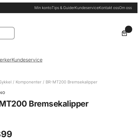
Min konto
Tips & Guider
Kundeservice
Kontakt oss
Om oss
0
erker
Kundeservice
Sykkel
/
Komponenter
/ BR-MT200 Bremsekalipper
NO
MT200 Bremsekalipper
99