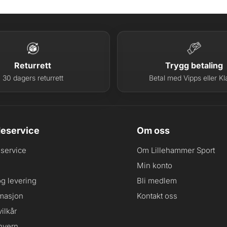
Returrett
Trygg betaling
30 dagers returrett
Betal med Vipps eller Kl
eservice
Om oss
service
Om Lillehammer Sport
Min konto
og levering
Bli medlem
masjon
Kontakt oss
ilkår
nvern