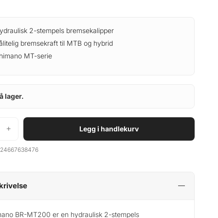
ydraulisk 2-stempels bremsekalipper
ålitelig bremsekraft til MTB og hybrid
himano MT-serie
å lager.
+
Legg i handlekurv
24667638476
krivelse
ano BR-MT200 er en hydraulisk 2-stempels