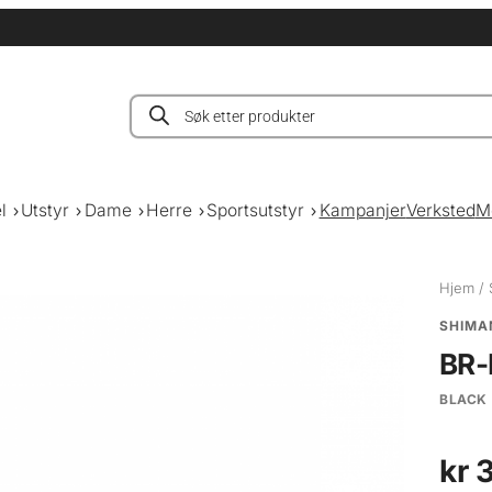
Products
search
l
Utstyr
Dame
Herre
Sportsutstyr
Kampanjer
Verksted
M
Hjem
/
SHIMA
BR-
BLACK
kr
3