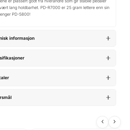
ene er plassert godt fra hverandre som gir stabile pedaler
vært lang holdbarhet. PD-R7000 er 25 gram lettere enn sin
jenger PD-5800!
nisk informasjon
sifikasjoner
aler
rsmål