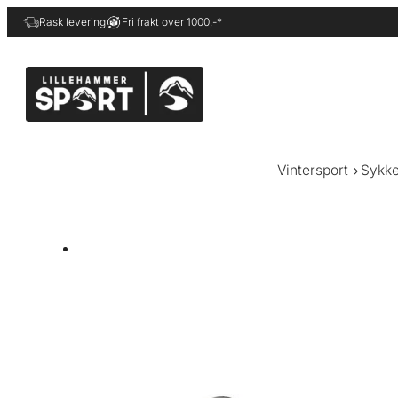
Hopp
Rask levering
Fri frakt over 1000,-*
til
innhold
Vintersport
Sykke