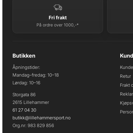
Fri frakt
På ordre over 1000,-*
Butikken
Kund
Åpningstider:
Kunde
Mandag–fredag: 10–18
Retur
Lørdag: 10–16
Frakt 
Rekla
Storgata 86
2615 Lillehammer
Kjøpsv
61 27 04 30
Perso
butikk@lillehammersport.no
Org.nr: 983 829 856