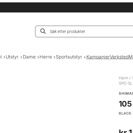
Products
search
l
Utstyr
Dame
Herre
Sportsutstyr
Kampanjer
Verksted
M
Hjem
/
SPD-SL
SHIMA
105
BLACK
kr
1