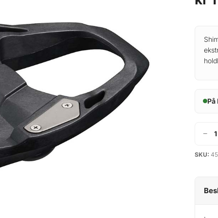
Shim
ekst
hold
På 
−
S
h
SKU:
45
i
m
a
Bes
n
o
1