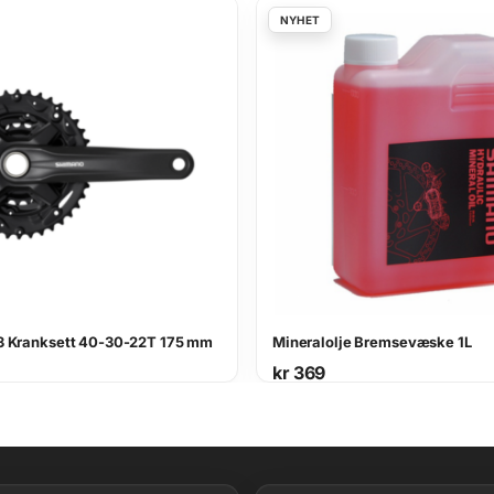
a
l
e
r
a
n
t
a
l
l
 Kranksett 40-30-22T 175 mm
Mineralolje Bremsevæske 1L
kr
369