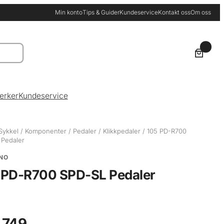
Min konto
Tips & Guider
Kundeservice
Kontakt oss
Om oss
0
erker
Kundeservice
Sykkel
/
Komponenter
/
Pedaler
/
Klikkpedaler
/ 105 PD-R700
 Pedaler
NO
 PD-R700 SPD-SL Pedaler
 749