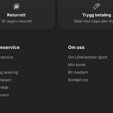
Returrett
Trygg betaling
30 dagers returrett
Betal med Vipps eller Kl
eservice
Om oss
service
Om Lillehammer Sport
Min konto
og levering
Bli medlem
masjon
Kontakt oss
ilkår
nvern