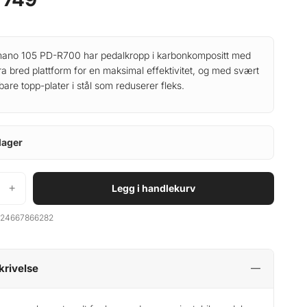
ano 105 PD-R700 har pedalkropp i karbonkompositt med
ra bred plattform for en maksimal effektivitet, og med svært
bare topp-plater i stål som reduserer fleks.
lager
+
Legg i handlekurv
24667866282
krivelse