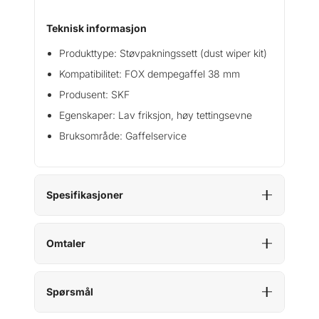
p
Teknisk informasjon
e
r
Produkttype: Støvpakningssett (dust wiper kit)
K
Kompatibilitet: FOX dempegaffel 38 mm
i
t
Produsent: SKF
,
Egenskaper: Lav friksjon, høy tettingsevne
3
Bruksområde: Gaffelservice
8
m
m
L
Spesifikasjoner
o
w
F
Omtaler
r
i
c
Spørsmål
t
i