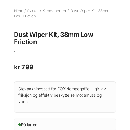
Hjem
/
Sykkel
/
Komponenter
/ Dust Wiper Kit, 38mm
Low Friction
Dust Wiper Kit, 38mm Low
Friction
.
kr
799
Støvpakningssett for FOX dempegaffel – gir lav
friksjon og effektiv beskyttelse mot smuss og
vann.
På lager