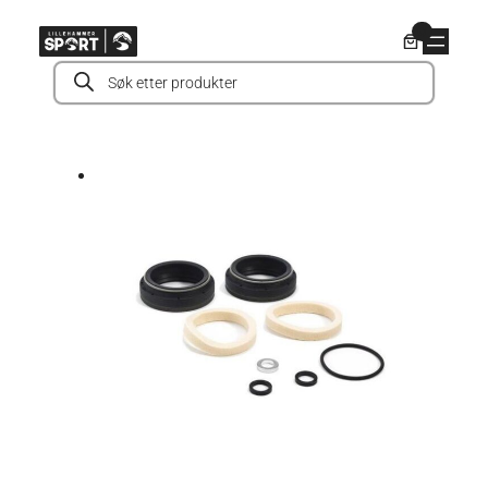
Hopp
0
til
Products
innhold
search