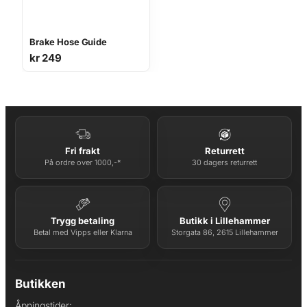
Brake Hose Guide
kr
249
Fri frakt
Returrett
På ordre over 1000,-*
30 dagers returrett
Trygg betaling
Butikk i Lillehammer
Betal med Vipps eller Klarna
Storgata 86, 2615 Lillehammer
Butikken
Åpningstider: