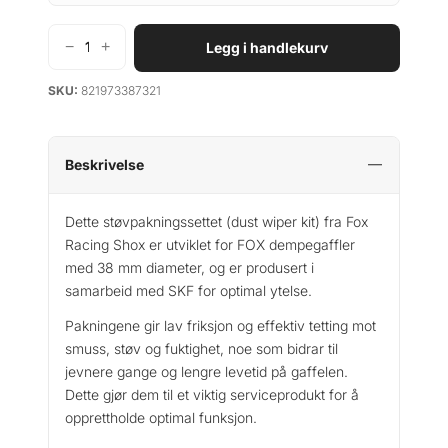
−
+
Legg i handlekurv
F
o
SKU:
821973387321
x
R
a
c
Beskrivelse
i
n
Dette støvpakningssettet (dust wiper kit) fra Fox
g
Racing Shox er utviklet for FOX dempegaffler
S
med 38 mm diameter, og er produsert i
h
samarbeid med SKF for optimal ytelse.
o
x
Pakningene gir lav friksjon og effektiv tetting mot
D
smuss, støv og fuktighet, noe som bidrar til
u
jevnere gange og lengre levetid på gaffelen.
s
Dette gjør dem til et viktig serviceprodukt for å
t
opprettholde optimal funksjon.
W
i